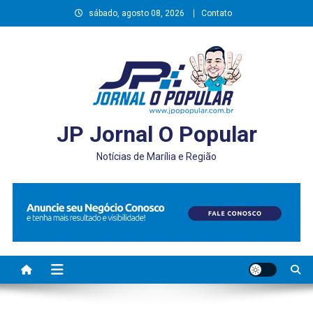
Skip
sábado, agosto 08, 2026
Contato
to
content
JP Jornal O Popular
Notícias de Marília e Região