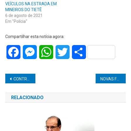
VEÍCULOS NA ESTRADA EM
MINEIROS DO TIETÊ
6 de agosto de 2021
Em "Polícia"
Compartilhar esta notícia agora:
Facebook
Messenger
WhatsApp
Twitter
Share
Navegação
CONTRABANDO DE CIGARROS É APREENDIDO EM CARGA DE CAMINHÃO EM BAURU
NOVAS FLEXIBILIZAÇÕES DA QUARENTENA PELO GOVERNO DE SÃO PAULO
de
RELACIONADO
Post