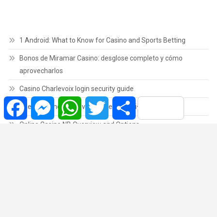
1 Android: What to Know for Casino and Sports Betting
Bonos de Miramar Casino: desglose completo y cómo
aprovecharlos
Casino Charlevoix login security guide
Facebook
Messenger
WhatsApp
Twitter
Share
Caesars Windsor Giovanni’s Gems Review Overview
Online Casino NB Overview and Options