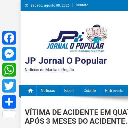
Skip
Contato
sábado, agosto 08, 2026
to
content
Facebook
JP Jornal O Popular
Messenger
Notícias de Marília e Região
WhatsApp
Notícias
Brasil
Cidade
Entrevista
Twitter
VÍTIMA DE ACIDENTE EM QUA
Share
APÓS 3 MESES DO ACIDENTE.