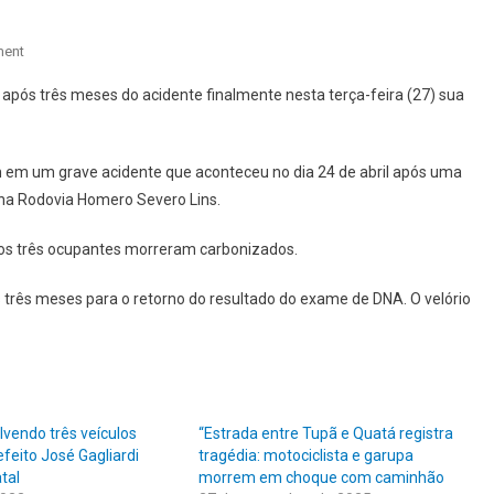
On
ment
VÍTIMA
e após três meses do acidente finalmente nesta terça-feira (27) sua
DE
ACIDENTE
EM
 em um grave acidente que aconteceu no dia 24 de abril após uma
QUATÁ
na Rodovia Homero Severo Lins.
É
FINALMENTE
 os três ocupantes morreram carbonizados.
IDENTIFICADA
APÓS
s três meses para o retorno do resultado do exame de DNA. O velório
3
MESES
DO
ACIDENTE.
lvendo três veículos
“Estrada entre Tupã e Quatá registra
feito José Gagliardi
tragédia: motociclista e garupa
atal
morrem em choque com caminhão