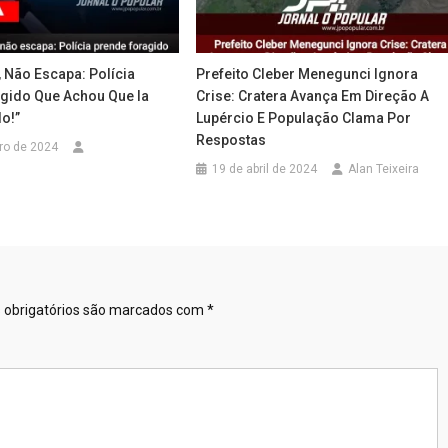
 Não Escapa: Polícia
Prefeito Cleber Menegunci Ignora
gido Que Achou Que Ia
Crise: Cratera Avança Em Direção A
o!”
Lupércio E População Clama Por
Respostas
ro de 2024
19 de abril de 2024
Alan Teixeira
obrigatórios são marcados com
*