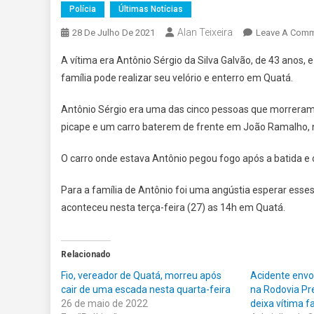
Polícia
Últimas Notícias
Alan Teixeira
28 De Julho De 2021
Leave A Com
A vítima era Antônio Sérgio da Silva Galvão, de 43 anos, 
família pode realizar seu velório e enterro em Quatá.
Antônio Sérgio era uma das cinco pessoas que morreram
picape e um carro baterem de frente em João Ramalho, 
O carro onde estava Antônio pegou fogo após a batida e
Para a família de Antônio foi uma angústia esperar esse
aconteceu nesta terça-feira (27) as 14h em Quatá.
Relacionado
Fio, vereador de Quatá, morreu após
Acidente envo
cair de uma escada nesta quarta-feira
na Rodovia Pre
26 de maio de 2022
deixa vítima f