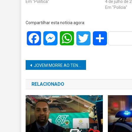
Em "Política"
4 de julho de 
Em "Polícia"
Compartilhar esta notícia agora:
Facebook
Messenger
WhatsApp
Twitter
Share
Navegação
JOVEM MORRE AO TENTAR GRAVAR DANÇA PARA REDES SOCIAIS
de
RELACIONADO
Post