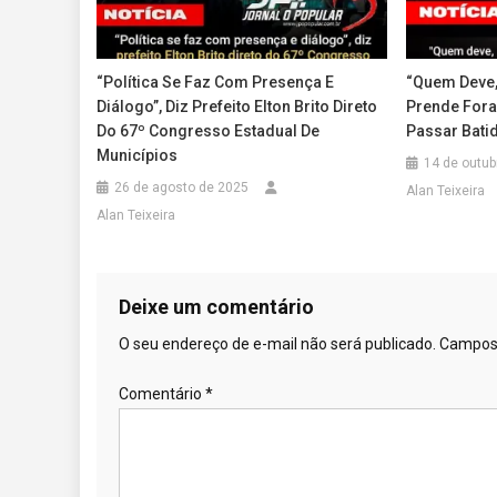
“Política Se Faz Com Presença E
“Quem Deve,
Diálogo”, Diz Prefeito Elton Brito Direto
Prende Fora
Do 67º Congresso Estadual De
Passar Batid
Municípios
14 de outub
26 de agosto de 2025
Alan Teixeira
Alan Teixeira
Deixe um comentário
O seu endereço de e-mail não será publicado.
Campos 
Comentário
*