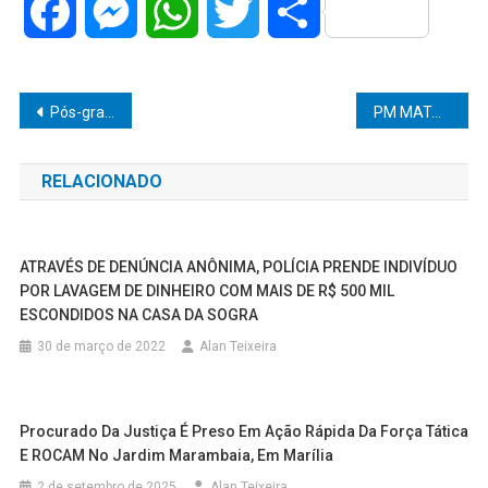
Facebook
Messenger
WhatsApp
Twitter
Share
Navegação
Pós-graduação Unimar oferece oito cursos de especialização em diferentes áreas médicas
PM MATA MÉDICO A TIROS EM CASA NOTURNA NO MARANHÃO
de
RELACIONADO
Post
ATRAVÉS DE DENÚNCIA ANÔNIMA, POLÍCIA PRENDE INDIVÍDUO
POR LAVAGEM DE DINHEIRO COM MAIS DE R$ 500 MIL
ESCONDIDOS NA CASA DA SOGRA
30 de março de 2022
Alan Teixeira
Procurado Da Justiça É Preso Em Ação Rápida Da Força Tática
E ROCAM No Jardim Marambaia, Em Marília
2 de setembro de 2025
Alan Teixeira