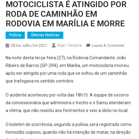
MOTOCICLISTA É ATINGIDO POR
RODA DE CAMINHÃO EM
RODOVIA EM MARÍLIA E MORRE
Polícia
Últimas Notícias
Alan Teixeira
On
28 De Julho De 2021
Leave A Comment
MOTOCI
Na noite desta terça-feira (27), na Rodovia Comandante João
É
Ribeiro de Barros (SP-294), em Marília, um motociclista morreu
ATINGI
após ser atingido por uma roda que se soltou de um caminhão
POR
que trafegava no sentido contrário.
RODA
DE
O acidente aconteceu por volta das 18h15. A equipe de socorro
CAMIN
EM
da concessionária que administra o trecho e o Samu atenderam
RODOVI
a vítima, que não resistiu aos ferimentos e veio a óbito no local.
EM
MARÍLI
O boletim de ocorrência, segundo a polícia, será registrado como
E
homicídio culposo, quando não há intenção de matar, na direção
MORRE