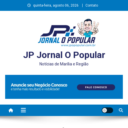
Skip
quinta-feira, agosto 06, 2026
Contato
to
content
JP Jornal O Popular
Notícias de Marília e Região