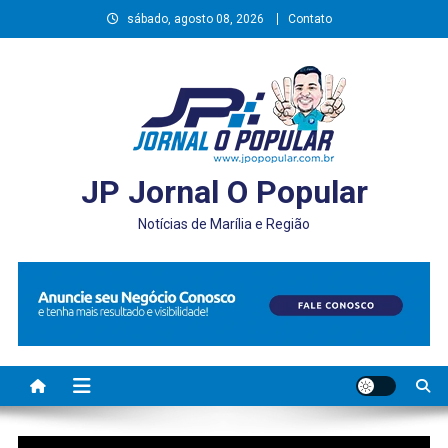
Skip
sábado, agosto 08, 2026
Contato
to
content
JP Jornal O Popular
Notícias de Marília e Região