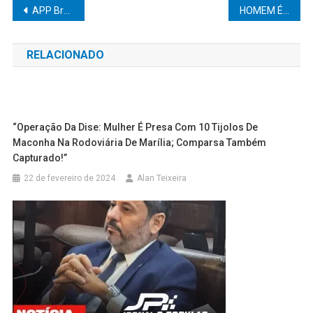
Navegação
APP Brasil anuncia APP Marília (SP)
HOMEM É ATINGIDO COM FACADAS EM OSCAR BRESSANE NESSA MADRUGADA
de
RELACIONADO
Post
“Operação Da Dise: Mulher É Presa Com 10 Tijolos De
Maconha Na Rodoviária De Marília; Comparsa Também
Capturado!”
22 de fevereiro de 2024
Alan Teixeira