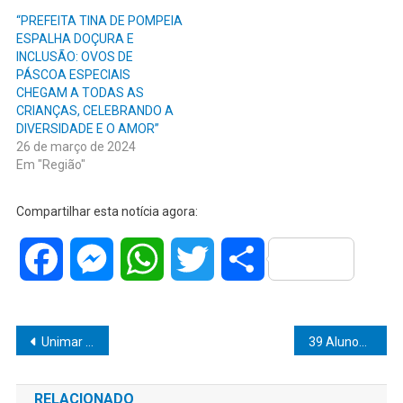
“PREFEITA TINA DE POMPEIA
ESPALHA DOÇURA E
INCLUSÃO: OVOS DE
PÁSCOA ESPECIAIS
CHEGAM A TODAS AS
CRIANÇAS, CELEBRANDO A
DIVERSIDADE E O AMOR”
26 de março de 2024
Em "Região"
Compartilhar esta notícia agora:
Facebook
Messenger
WhatsApp
Twitter
Share
Navegação
Unimar EAD é destaque no Programa “Visita na Record”
39 Alunos Concluem o Desafio Pré-Rodeio da Academia Vida e Ganhão Mais Saúde e Bem-Estar
de
RELACIONADO