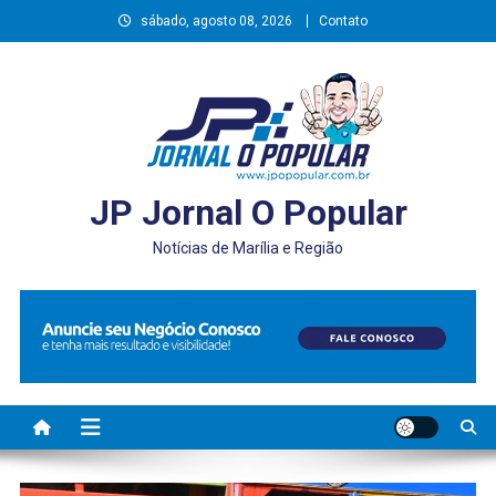
Skip
sábado, agosto 08, 2026
Contato
to
content
JP Jornal O Popular
Notícias de Marília e Região