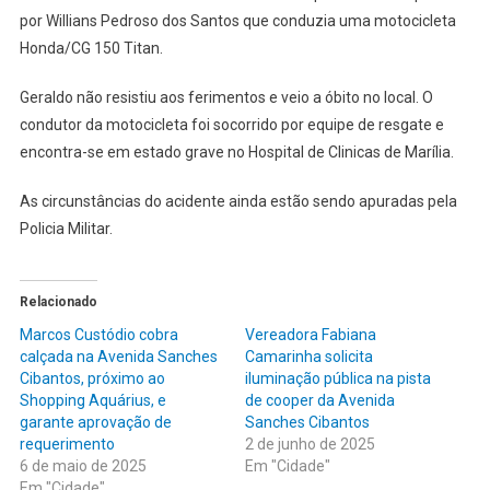
por Willians Pedroso dos Santos que conduzia uma motocicleta
FEIRA
Honda/CG 150 Titan.
VÍTIMA
DE
Geraldo não resistiu aos ferimentos e veio a óbito no local. O
ATROPE
NA
condutor da motocicleta foi socorrido por equipe de resgate e
AVENID
encontra-se em estado grave no Hospital de Clinicas de Marília.
SANCHE
CIBANT
As circunstâncias do acidente ainda estão sendo apuradas pela
Policia Militar.
Relacionado
Marcos Custódio cobra
Vereadora Fabiana
calçada na Avenida Sanches
Camarinha solicita
Cibantos, próximo ao
iluminação pública na pista
Shopping Aquárius, e
de cooper da Avenida
garante aprovação de
Sanches Cibantos
requerimento
2 de junho de 2025
6 de maio de 2025
Em "Cidade"
Em "Cidade"