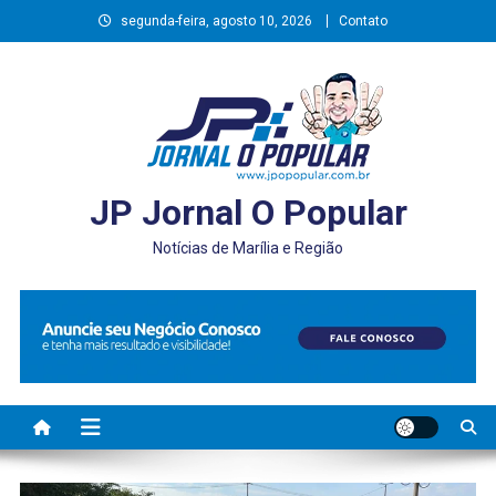
Skip
segunda-feira, agosto 10, 2026
Contato
to
content
JP Jornal O Popular
Notícias de Marília e Região