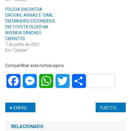
POLÍCIA ENCONTRA
DROGAS, ARMAS E 10MIL
EM DINHEIRO ESCONDIDOS
EM TOYOTA FILDER NA
AVENIDA SANCHES
CIBANTOS
7 de junho de 2021
Em "Cidade"
Compartilhar esta notícia agora:
Facebook
Messenger
WhatsApp
Twitter
Share
Navegação
EMPRESA DE GÁS É ASSALTADA A MÃO ARMADA
FURTO DE IPHONE EM LOJA NO CENTRO DE MARÍLIA
de
RELACIONADO
Post