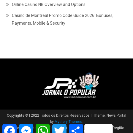
Online Casino NB Overview and Options
Casino de Montreal Promo Code Guide 2026: Bonuses,
Payments, Mobile & Security
Copyrights © | 2022 Todos os Direitos Reservados.
|
Theme: News Portal
by
Mystery Themes
.
Facebook
Messenger
WhatsApp
Twitter
Share
Brasil
Cidade
Variedades
Polícia
Política
Região