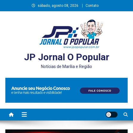
Skip
sábado, agosto 08, 2026
Contato
to
content
JP Jornal O Popular
Notícias de Marília e Região