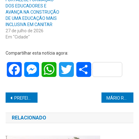
DOS EDUCADORES E
AVANÇA NA CONSTRUÇÃO
DE UMA EDUCAÇÃO MAIS
INCLUSIVA EM CANITAR
27 de julho de 2026
Em "Cidade"
Compartilhar esta notícia agora:
Facebook
Messenger
WhatsApp
Twitter
Share
Navegação
PREFEITO DIOGO CESCHIM DESTACA INVESTIMENTO EM LEITURA: BIBLIOTECA DE POMPEIA TERÁ PROGRAMAÇÃO CULTURAL POR 22 MESES
MÁRIO RUI DESTACA ORGANIZAÇÃO DO CASTRAMÓVEL EM MARÍLIA: “É SAÚDE PÚBLICA, CUIDADO E RESPONSABILIDADE”
de
RELACIONADO
Post