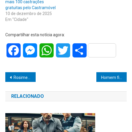
mais 100 castrações
gratuitas pelo Castramóvel
10 de dezembro de 2025
Em "Cidade"
Compartilhar esta notícia agora:
Facebook
Messenger
WhatsApp
Twitter
Share
Navegação
Rosimeire Frazon destaca valorização dos coordenadores em encontro de boas práticas da Rede Municipal de Ensino
Homem fica ferido a facada após discussão com padrasto dentro da casa da mãe
de
RELACIONADO
Post