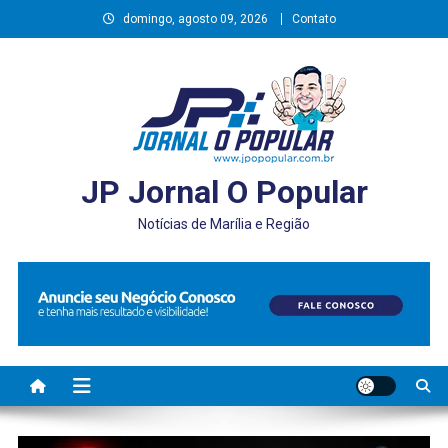
Skip
domingo, agosto 09, 2026
Contato
to
content
JP Jornal O Popular
Notícias de Marília e Região