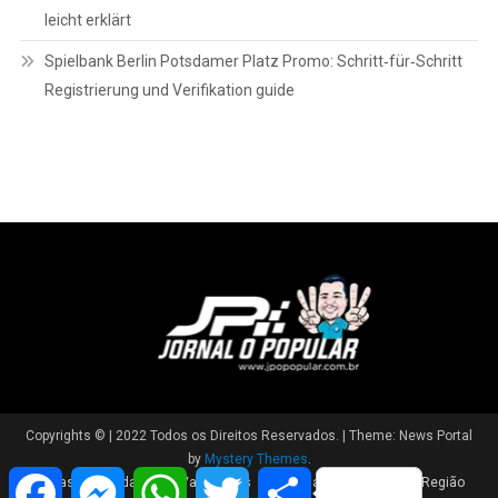
leicht erklärt
Spielbank Berlin Potsdamer Platz Promo: Schritt‑für‑Schritt
Registrierung und Verifikation guide
Copyrights © | 2022 Todos os Direitos Reservados.
|
Theme: News Portal
by
Mystery Themes
.
Facebook
Messenger
WhatsApp
Twitter
Share
Brasil
Cidade
Variedades
Polícia
Política
Região