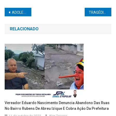
Navegação
ADOLESCENTE É APREENDIDO SUSPEITO DE ROUBAR CELULAR E ESTUPRAR VÍTIMA
TRAGÉDIA ANUNCIADA: CRIANÇA JÁ HAVIA SOFRIDO ACIDENTE COM A MESMA EQUIPE ANTES DA MORTE DE JOVEM EM SALTO CLANDESTINO
de
RELACIONADO
Post
Vereador Eduardo Nascimento Denuncia Abandono Das Ruas
No Bairro Rubens De Abreu Izique E Cobra Ação Da Prefeitura
11 de outubro de 2023
Alan Teixeira