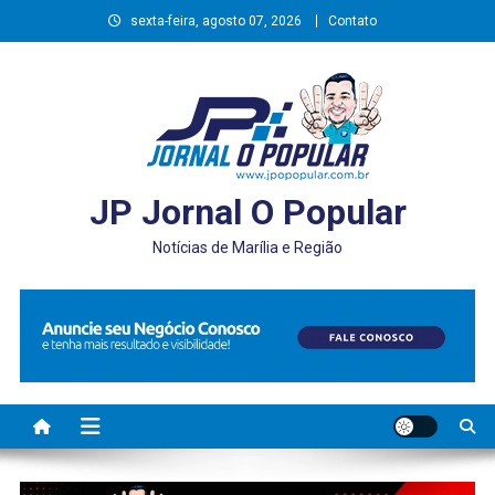
Skip
sexta-feira, agosto 07, 2026
Contato
to
content
JP Jornal O Popular
Notícias de Marília e Região