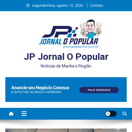
Skip
segunda-feira, agosto 10, 2026
Contato
to
content
JP Jornal O Popular
Notícias de Marília e Região