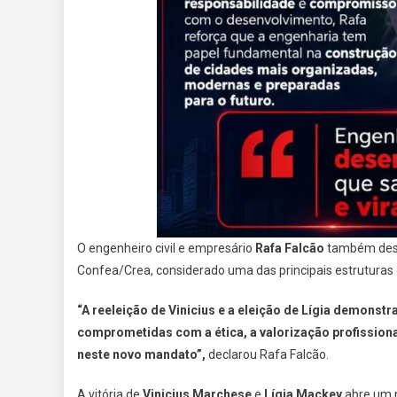
O engenheiro civil e empresário
Rafa Falcão
também desta
Confea/Crea, considerado uma das principais estruturas d
“A reeleição de Vinicius e a eleição de Lígia demonst
comprometidas com a ética, a valorização profission
neste novo mandato”,
declarou Rafa Falcão.
A vitória de
Vinicius Marchese
e
Lígia Mackey
abre um n