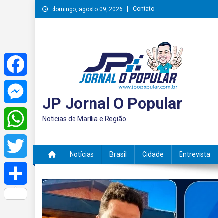
Skip
Contato
domingo, agosto 09, 2026
to
content
Facebook
JP Jornal O Popular
Messenger
Notícias de Marília e Região
WhatsApp
Notícias
Brasil
Cidade
Entrevista
Twitter
Share