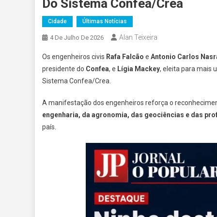
Do Sistema Confea/Crea
Cidade
Últimas Notícias
Alan Teixeira
4 De Julho De 2026
Os engenheiros civis
Rafa Falcão
e
Antonio Carlos Nasr
presidente do
Confea
, e
Lígia Mackey
, eleita para mais
Sistema Confea/Crea.
A manifestação dos engenheiros reforça o reconheciment
engenharia, da agronomia, das geociências e das pro
país.