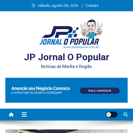
Skip
sábado, agosto 08, 2026
Contato
to
content
JP Jornal O Popular
Notícias de Marília e Região