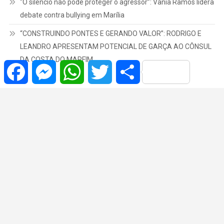
“O silêncio não pode proteger o agressor”: Vânia Ramos lidera
debate contra bullying em Marília
“CONSTRUINDO PONTES E GERANDO VALOR”: RODRIGO E
LEANDRO APRESENTAM POTENCIAL DE GARÇA AO CÔNSUL
DA COSTA DO MARFIM
Facebook
Messenger
WhatsApp
Twitter
Share
Copyrights © | 2022 Todos os Direitos Reservados.
|
Theme: News Portal