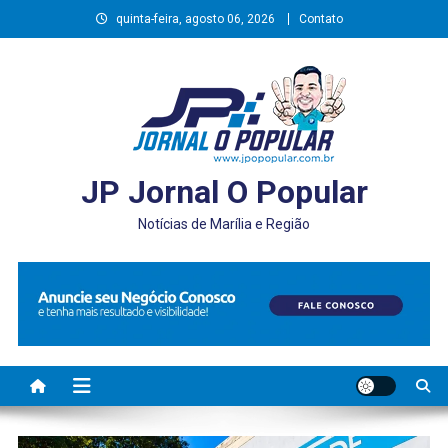
Skip
quinta-feira, agosto 06, 2026
Contato
to
content
JP Jornal O Popular
Notícias de Marília e Região