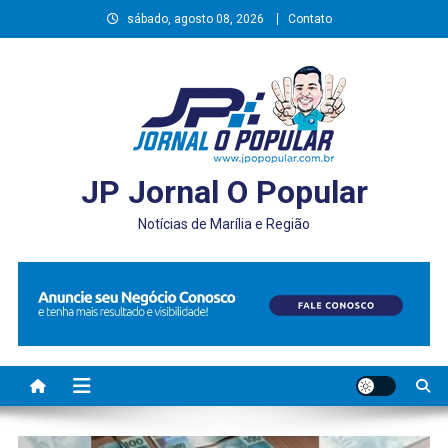
Skip
sábado, agosto 08, 2026
Contato
to
content
JP Jornal O Popular
Notícias de Marília e Região