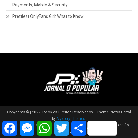
Online Casino NB Overview and Options
Casino de Montreal Promo Code Guide 2026: Bonuses,
Payments, Mobile & Security
Prettiest OnlyFans Girl: What to Know
Facebook
Messenger
WhatsApp
Twitter
Share
Copyrights © | 2022 Todos os Direitos Reservados.
|
Theme: News Portal
by
Mystery Themes
.