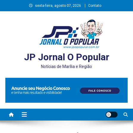
Skip
sexta-feira, agosto 07, 2026
Contato
to
content
JP Jornal O Popular
Notícias de Marília e Região