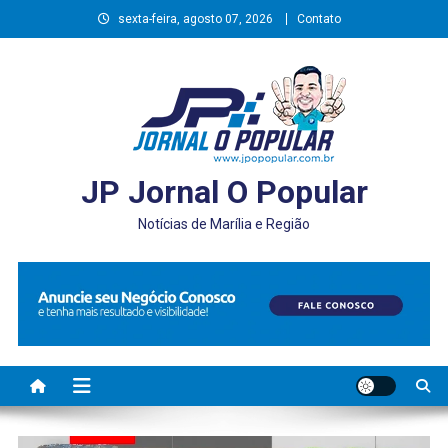
Skip
sexta-feira, agosto 07, 2026
Contato
to
content
JP Jornal O Popular
Notícias de Marília e Região