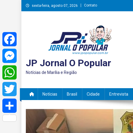
Skip
Contato
sexta-feira, agosto 07, 2026
to
content
Facebook
JP Jornal O Popular
Messenger
Notícias de Marília e Região
WhatsApp
Notícias
Brasil
Cidade
Entrevista
Twitter
Share