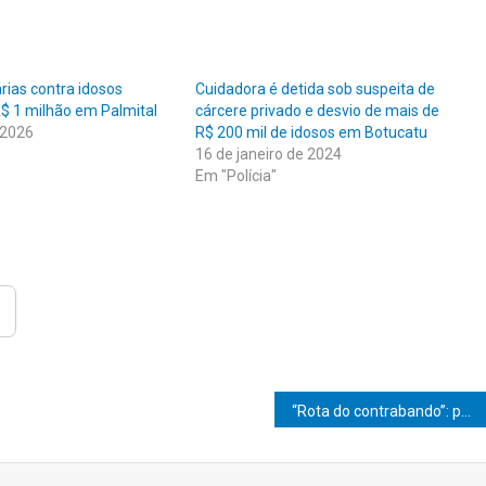
rias contra idosos
Cuidadora é detida sob suspeita de
$ 1 milhão em Palmital
cárcere privado e desvio de mais de
 2026
R$ 200 mil de idosos em Botucatu
16 de janeiro de 2024
Em "Polícia"
“Rota do contrabando”: polícia apreende remédios para emagrecimento, drogas e carga ilegal em rodovias da região