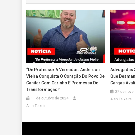
Post
“De Professor A Vereador: Anderson
Advogadas 
Vieira Conquista O Coração Do Povo De
Que Desmant
Canitar Com Carinho E Promessa De
Cargas Aval
Transformação!”
27 de nove
11 de outubro de 2024
Alan Teixeira
Alan Teixeira