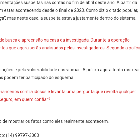
mentações suspeitas nas contas no fim de abril deste ano. A partir da
m estar acontecendo desde o final de 2023. Como diz o ditado popular,
ça”,
mas neste caso, a suspeita estava justamente dentro do sistema
s de busca e apreensão na casa da investigada. Durante a operação,
tos que agora serão analisados pelos investigadores. Segundo a políci
ções e pela vulnerabilidade das vítimas. A polícia agora tenta rastrear
oas podem ter participado do esquema.
nanceiros contra idosos e levanta uma pergunta que revolta qualquer
 seguro, em quem confiar?
o de mostrar os fatos como eles realmente acontecem.
pp: (14) 99797-3003