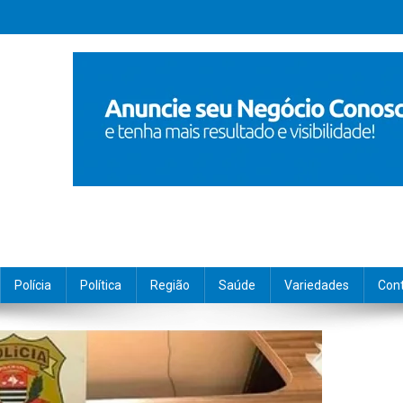
Polícia
Política
Região
Saúde
Variedades
Con