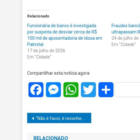
Relacionado
Funcionária de banco é investigada
Fraudes bancá
por suspeita de desviar cerca de R$
ultrapassam R
100 mil de aposentadoria de idosa em
24 de julho de
Palmital
Em "Cidade"
17 de julho de 2026
Em "Cidade"
Compartilhar esta notícia agora:
Facebook
Messenger
WhatsApp
Twitter
Share
Navegação
“Não é favor, é reconhecimento”: João do Bar destaca avanço histórico para atletas de Marília
de
RELACIONADO