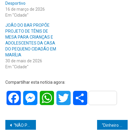
Desportivo
16 de março de 2026
Em "Cidade"
JOÃO DO BAR PROPÕE
PROJETO DE TÊNIS DE
MESA PARA CRIANÇAS E
ADOLESCENTES DA CASA
DO PEQUENO CIDADÃO EM
MARÍLIA
30 de maio de 2026
Em "Cidade"
Compartilhar esta notícia agora:
Facebook
Messenger
WhatsApp
Twitter
Share
Navegação
“NÃO PODEMOS PERDER TEMPO QUANDO O ASSUNTO É O FUTURO DAS CRIANÇAS”, DIZ VÂNIA RAMOS AO JP JORNAL O POPULAR APÓS APROVAÇÃO DE LEI SOBRE TRIAGEM PRECOCE DO AUTISMO EM MARÍLIA
“Dinheiro de aposentadas virou alvo dentro do banco”: funcionária é investigada por desviar mais de R$ 500 mil de idosas no interior de SP