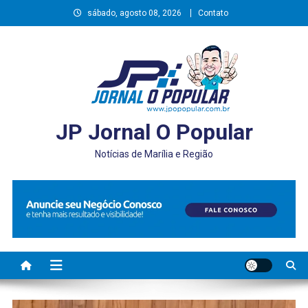
Skip
sábado, agosto 08, 2026
Contato
to
content
JP Jornal O Popular
Notícias de Marília e Região