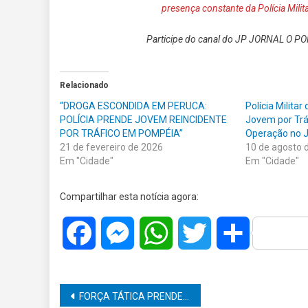
presença constante da Polícia Mili
Participe do canal do JP JORNAL O PO
Relacionado
“DROGA ESCONDIDA EM PERUCA:
Polícia Milita
POLÍCIA PRENDE JOVEM REINCIDENTE
Jovem por Trá
POR TRÁFICO EM POMPÉIA”
Operação no 
21 de fevereiro de 2026
10 de agosto 
Em "Cidade"
Em "Cidade"
Compartilhar esta notícia agora:
Facebook
Messenger
WhatsApp
Twitter
Share
Navegação
FORÇA TÁTICA PRENDE SUSPEITO ARMADO COM DROGAS NA ZONA NORTE DE MARÍLIA