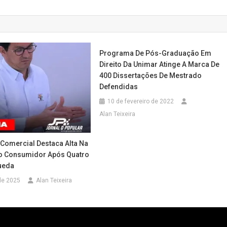
Programa De Pós-Graduação Em
Direito Da Unimar Atinge A Marca De
400 Dissertações De Mestrado
Defendidas
10 de fevereiro de 2022
Alan Teixeira
Comercial Destaca Alta Na
o Consumidor Após Quatro
ueda
de 2025
Alan Teixeira