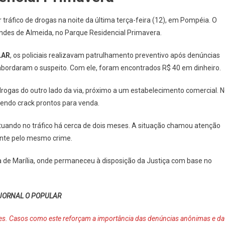
r tráfico de drogas na noite da última terça-feira (12), em Pompéia. O
ndes de Almeida, no Parque Residencial Primavera.
LAR
, os policiais realizavam patrulhamento preventivo após denúncias
 abordaram o suspeito. Com ele, foram encontrados R$ 40 em dinheiro.
ogas do outro lado da via, próximo a um estabelecimento comercial. 
ntendo crack prontos para venda.
tuando no tráfico há cerca de dois meses. A situação chamou atenção
ente pelo mesmo crime.
ia de Marília, onde permaneceu à disposição da Justiça com base no
JORNAL O POPULAR
res. Casos como este reforçam a importância das denúncias anônimas e da