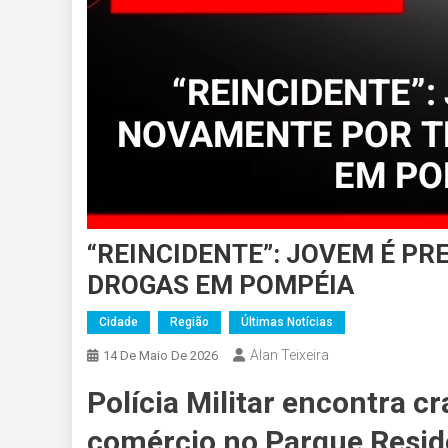
“REINCIDENTE”: JOVEM É P
DROGAS EM POMPÉIA
Cidade
Região
Últimas Notícias
Alan Teixeira
14 De Maio De 2026
Polícia Militar encontra c
comércio no Parque Resid