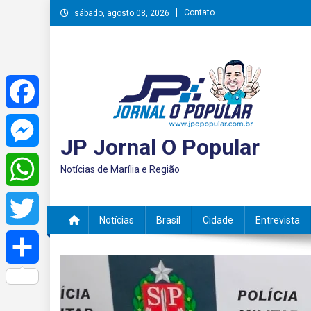
Skip
Contato
sábado, agosto 08, 2026
to
content
Facebook
JP Jornal O Popular
Messenger
Notícias de Marília e Região
WhatsApp
Notícias
Brasil
Cidade
Entrevista
Twitter
Share