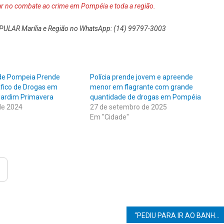
tar no combate ao crime em Pompéia e toda a região.
PULAR Marília e Região no WhatsApp: (14) 99797-3003
r de Pompeia Prende
Polícia prende jovem e apreende
fico de Drogas em
menor em flagrante com grande
Jardim Primavera
quantidade de drogas em Pompéia
de 2024
27 de setembro de 2025
Em "Cidade"
“PEDIU PARA IR AO BANHEIRO 4 VEZES”, DIZ MÃE APÓS MENINA DE 7 ANOS URINAR NA ROUPA EM ESCOLA DE LINS