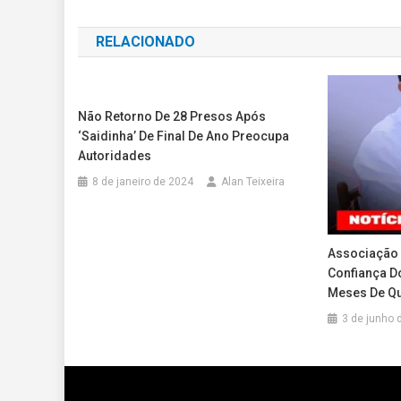
de
RELACIONADO
Post
Não Retorno De 28 Presos Após
‘Saidinha’ De Final De Ano Preocupa
Autoridades
8 de janeiro de 2024
Alan Teixeira
Associação 
Confiança D
Meses De Q
3 de junho 