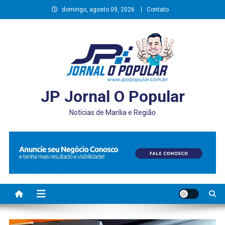
Skip
domingo, agosto 09, 2026
Contato
to
content
JP Jornal O Popular
Notícias de Marília e Região