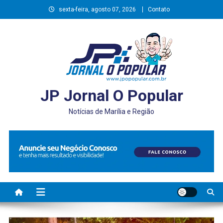
Skip
sexta-feira, agosto 07, 2026
Contato
to
content
JP Jornal O Popular
Notícias de Marília e Região