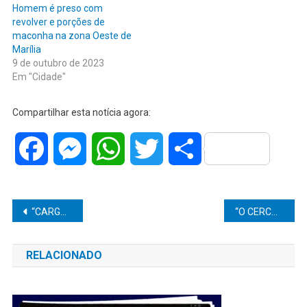
Homem é preso com
revolver e porções de
maconha na zona Oeste de
Marília
9 de outubro de 2023
Em "Cidade"
Compartilhar esta notícia agora:
Facebook
Messenger
WhatsApp
Twitter
Share
Navegação
“CARGA MILIONÁRIA”: Polícia Rodoviária apreende relógios, computadores e cigarros eletrônicos no interior de SP
“O CERCO FECHOU!” — DISE FLAGRA TRÁFICO EM ‘VIELA DO CRIME’ E PRENDE VELHO CONHECIDO DA POLÍCIA EM MARÍLIA
de
RELACIONADO
Post