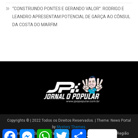
“CONSTRUINDO PONTES E GERANDO VALOR”: RODRIGO E
LEANDRO APRESENTAM POTENCIAL DE GARÇA AO CÔNSUL
DA COSTA DO MARFIM
Copyrights © | 2022 Todos os Direitos Reservados.
|
Theme: News Portal
by
Mystery Themes
.
Facebook
Messenger
WhatsApp
Twitter
Share
Brasil
Cidade
Variedades
Polícia
Política
Região