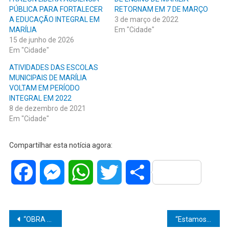
PÚBLICA PARA FORTALECER
RETORNAM EM 7 DE MARÇO
A EDUCAÇÃO INTEGRAL EM
3 de março de 2022
MARÍLIA
Em "Cidade"
15 de junho de 2026
Em "Cidade"
ATIVIDADES DAS ESCOLAS
MUNICIPAIS DE MARÍLIA
VOLTAM EM PERÍODO
INTEGRAL EM 2022
8 de dezembro de 2021
Em "Cidade"
Compartilhar esta notícia agora:
Facebook
Messenger
WhatsApp
Twitter
Share
Navegação
“OBRA HISTÓRICA”: Gestão Vinicius Camarinha e Rogerinho acelera Ciclovia de Avencas e transforma mobilidade em Marília
“Estamos devolvendo dignidade às famílias”, destaca prefeito Vinicius Camarinha após abertura de 336 moradias populares em Marília