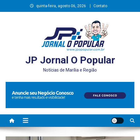
Skip
quinta-feira, agosto 06, 2026
Contato
to
content
JP Jornal O Popular
Notícias de Marília e Região