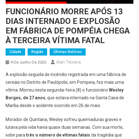
FUNCIONÁRIO MORRE APÓS 13
DIAS INTERNADO E EXPLOSÃO
EM FÁBRICA DE POMPÉIA CHEGA
À TERCEIRA VÍTIMA FATAL
Cidade
Região
Últimas Notícias
Alan Teixeira
9 De Junho De 2026
A explosão seguida de incêndio registrada em uma fábrica de
cereais no Distrito de Paulópolis, em Pompeia, fez mais uma
vítima. Morreu nesta segunda-feira (8) o funcionário
Wesley
Borges, de 27 anos
, que estava internado na Santa Casa de
Marília desde o acidente ocorrido em 26 de maio.
Morador de Quintana, Wesley sofreu queimaduras graves e
lutava pela vida havia quase duas semanas. Com sua morte,
sobe para
três o número de vítimas fatais
da tragédia que