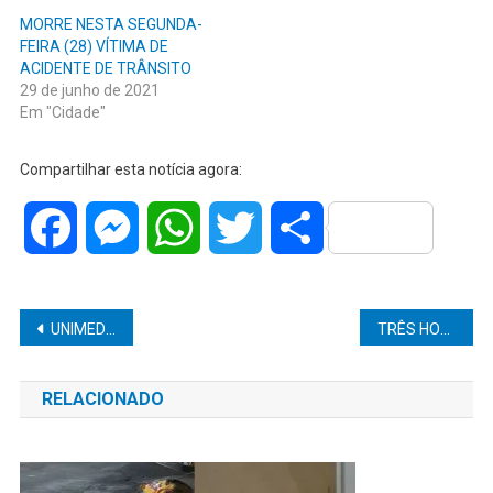
MORRE NESTA SEGUNDA-
FEIRA (28) VÍTIMA DE
ACIDENTE DE TRÂNSITO
29 de junho de 2021
Em "Cidade"
Compartilhar esta notícia agora:
Facebook
Messenger
WhatsApp
Twitter
Share
Navegação
UNIMED MARÍLIA REFORÇA IMPORTÂNCIA DO TESTE DO PEZINHO PARA DIAGNÓSTICO PRECOCE DE DOENÇAS EM RECÉM-NASCIDOS
TRÊS HOMENS SÃO PRESOS POR CAÇA IRREGULAR DE JAVALIS DURANTE OPERAÇÃO AMBIENTAL EM IACANGA
de
RELACIONADO
Post