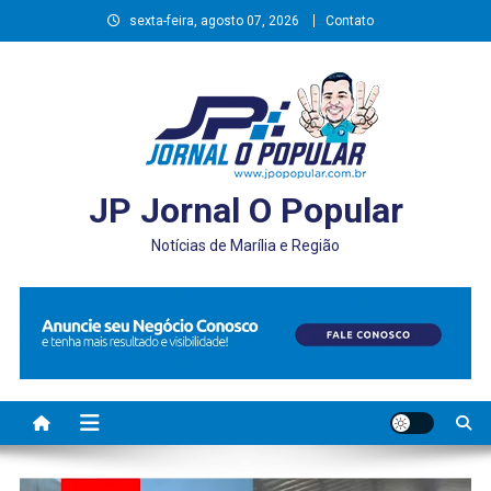
Skip
sexta-feira, agosto 07, 2026
Contato
to
content
JP Jornal O Popular
Notícias de Marília e Região