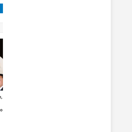
e,
ro