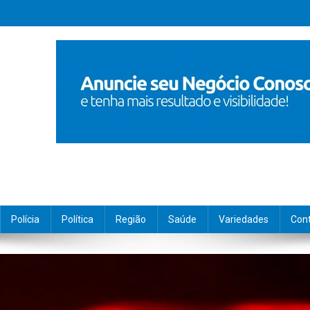
Polícia
Política
Região
Saúde
Variedades
Con