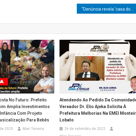
“Denúncia revela ‘casa do tráfico’ com drogas, estufa e arsenal ilegal em Marília”
sta No Futuro: Prefeito
Atendendo Ao Pedido Da Comunidad
im Amplia Investimentos
Vereador Dr. Elio Ajeka Solicita À
 Infância Com Projeto
Prefeitura Melhorias Na EMEI Montei
Musicalização Para Bebês
Lobato
 de 2025
Alan Teixeira
26 de setembro de 2022