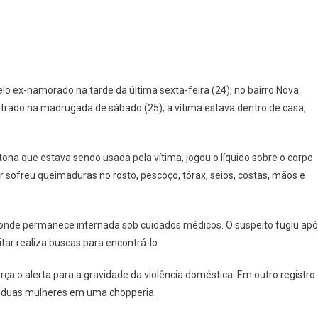
o ex-namorado na tarde da última sexta-feira (24), no bairro Nova
istrado na madrugada de sábado (25), a vítima estava dentro de casa,
etona que estava sendo usada pela vítima, jogou o líquido sobre o corpo
 sofreu queimaduras no rosto, pescoço, tórax, seios, costas, mãos e
s, onde permanece internada sob cuidados médicos. O suspeito fugiu ap
itar realiza buscas para encontrá-lo.
rça o alerta para a gravidade da violência doméstica. Em outro registro
r duas mulheres em uma chopperia.