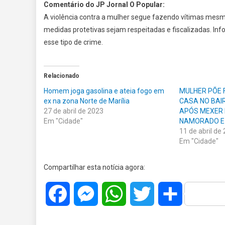
Comentário do JP Jornal O Popular:
A violência contra a mulher segue fazendo vítimas mesm
medidas protetivas sejam respeitadas e fiscalizadas. I
esse tipo de crime.
Relacionado
Homem joga gasolina e ateia fogo em
MULHER PÕE 
ex na zona Norte de Marília
CASA NO BAI
27 de abril de 2023
APÓS MEXER 
Em "Cidade"
NAMORADO E 
11 de abril de
Em "Cidade"
Compartilhar esta notícia agora:
Facebook
Messenger
WhatsApp
Twitter
Share