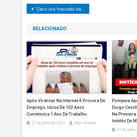
Navegação
“Carro vira ‘mercado clandestino’ na Castello Branco: picanha, café e azeite revelam furto de mais de 400 itens”
de
RELACIONADO
Post
Após Viralizar Na Internet À Procura De
Pompeia Apo
Emprego, Idosa De 102 Anos
Diogo Cesch
Comemora 1 Ano De Trabalho
Na Primeira
Inédito De 
27 de julho de 2022
Alan Teixeira
17 de julho