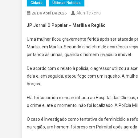
Cidade
Últimas Notícias
Alan Teixeira
28 De Abril De 2026
JP Jornal O Popular – Marília e Região
Uma mulher ficou gravemente ferida após ser atacada pel
Marília, em Marília. Segundo o boletim de ocorrência reg
pintando as unhas, quando o homem invadiu o imóvel.
De acordo com o relato à polícia, o agressor utilizou a ac
dela e, em seguida, ateou fogo com um isqueiro. A mulher
braços.
Ela foi socorrida e encaminhada ao Hospital das Clínica
o crime e, até o momento, não foi localizado. A Polícia Mil
O caso é investigado como tentativa de feminicídio e refo
na região, um homem foi preso em Palmital após agredi