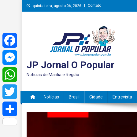
Skip
Contato
quinta-feira, agosto 06, 2026
to
content
Facebook
JP Jornal O Popular
Messenger
Notícias de Marília e Região
WhatsApp
Notícias
Brasil
Cidade
Entrevista
Twitter
Share