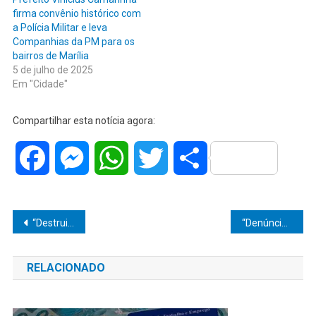
firma convênio histórico com
a Polícia Militar e leva
Companhias da PM para os
bairros de Marília
5 de julho de 2025
Em "Cidade"
Compartilhar esta notícia agora:
Facebook
Messenger
WhatsApp
Twitter
Share
Navegação
“Destruição de gaiolas apreendidas marca avanço no combate aos crimes ambientais e reforça a proteção da fauna silvestre em Marília”
“Denúncia leva à prisão por tráfico perto da rodoviária”
de
RELACIONADO
Post