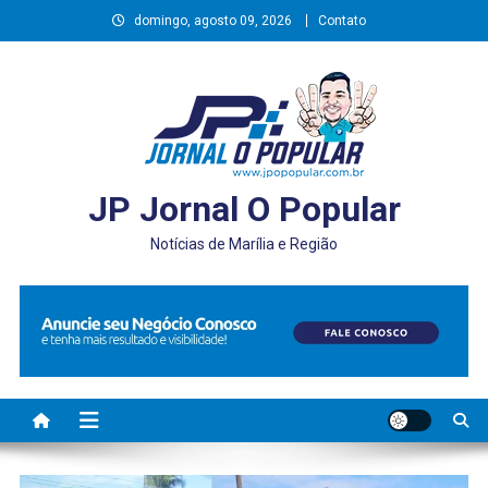
Skip
domingo, agosto 09, 2026
Contato
to
content
JP Jornal O Popular
Notícias de Marília e Região