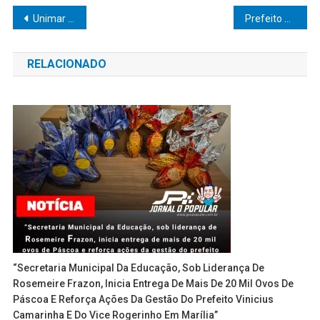
Navegação
Unimar inicia 2026 com Imersão Pedagógica, alinhamento institucional e celebra 70 anos de história
Prefeito Matheus Moris garante avanço histórico e Oriente dá passo decisivo rumo à casa própria
de
RELACIONADO
Post
“Secretaria Municipal Da Educação, Sob Liderança De
Rosemeire Frazon, Inicia Entrega De Mais De 20 Mil Ovos De
Páscoa E Reforça Ações Da Gestão Do Prefeito Vinicius
Camarinha E Do Vice Rogerinho Em Marília”