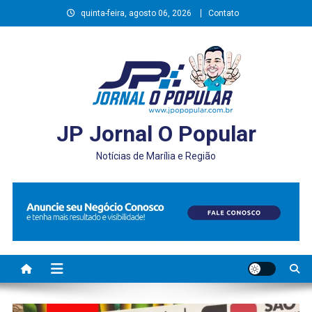
Skip
quinta-feira, agosto 06, 2026
Contato
to
content
JP Jornal O Popular
Notícias de Marília e Região