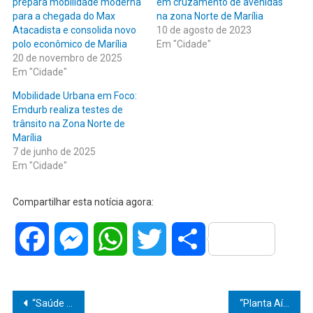
prepara mobilidade moderna
em cruzamento de avenidas
para a chegada do Max
na zona Norte de Marília
Atacadista e consolida novo
10 de agosto de 2023
polo econômico de Marília
Em "Cidade"
20 de novembro de 2025
Em "Cidade"
Mobilidade Urbana em Foco:
Emdurb realiza testes de
trânsito na Zona Norte de
Marília
7 de junho de 2025
Em "Cidade"
Compartilhar esta notícia agora:
Facebook
Messenger
WhatsApp
Twitter
Share
Navegação
“Saúde mental em primeiro plano”: Pompeia e Paulópolis promovem caminhadas do Janeiro Branco com apoio decisivo da Prefeitura de Pompeia
“Planta Aí” reforça planejamento urbano e estimula arborização responsável em Marília