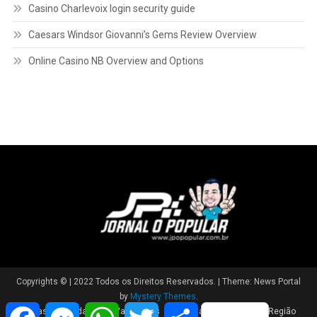
1 Android: What to Know for Casino and Sports Betting
Bonos de Miramar Casino: desglose completo y cómo
aprovecharlos
Casino Charlevoix login security guide
Caesars Windsor Giovanni’s Gems Review Overview
Online Casino NB Overview and Options
Facebook
Messenger
WhatsApp
Twitter
Share