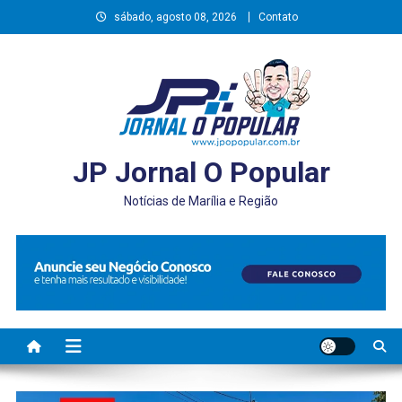
Skip
sábado, agosto 08, 2026
Contato
to
content
JP Jornal O Popular
Notícias de Marília e Região