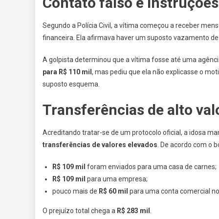
Contato falso e instruções
Segundo a Polícia Civil, a vítima começou a receber men
financeira. Ela afirmava haver um suposto vazamento de
A golpista determinou que a vítima fosse até uma agênc
para R$ 110 mil
, mas pediu que ela não explicasse o mot
suposto esquema.
Transferências de alto val
Acreditando tratar-se de um protocolo oficial, a idosa m
transferências de valores elevados
. De acordo com o b
R$ 109 mil
foram enviados para uma casa de carnes;
R$ 109 mil
para uma empresa;
pouco mais de
R$ 60 mil
para uma conta comercial no 
O prejuízo total chega a
R$ 283 mil
.