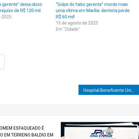
o gerente” deixa idoso
“Golpe do falso gerente” morde mais
prejuízo de R$ 120 mil
uma vítima em Marília: dentista perde
e 2025
R$ 60 mil!
15 de agosto de 2025
Em "Cidade"
Hospital Beneficente Unimar recebe Placa SUS Paulista e consolida posição estratégica na saúde pública regional
HOMEM ESFAQUEADO É
 EM TERRENO BALDIO EM