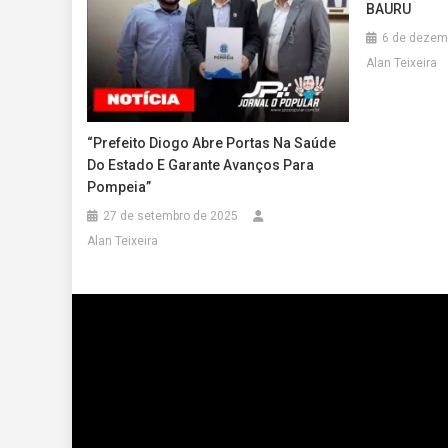
BAURU
6 de dezem
Alan Teixeira
“Prefeito Diogo Abre Portas Na Saúde
Do Estado E Garante Avanços Para
Pompeia”
27 de setembro de 2025
Alan Teixeira