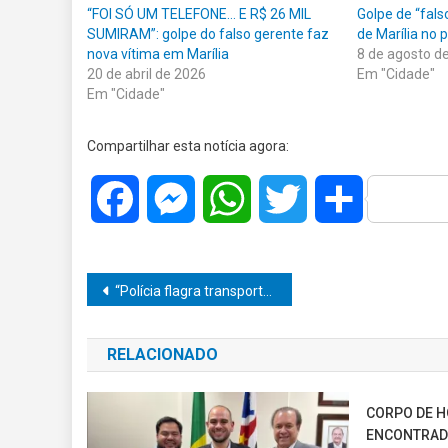
“FOI SÓ UM TELEFONE… E R$ 26 MIL
Golpe de “fals
SUMIRAM”: golpe do falso gerente faz
de Marília no 
nova vítima em Marília
8 de agosto d
20 de abril de 2026
Em "Cidade"
Em "Cidade"
Compartilhar esta notícia agora:
Facebook
Messenger
WhatsApp
Twitter
Share
Navegação
“Polícia flagra transporte ilegal de Tirzepatida e eletrônicos na SP-225; passageira é presa”
de
RELACIONADO
Post
CORPO DE 
ENCONTRADO