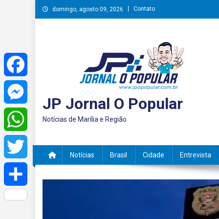
Skip
Contato
domingo, agosto 09, 2026
to
content
Facebook
JP Jornal O Popular
Messenger
Notícias de Marília e Região
WhatsApp
Notícias
Brasil
Cidade
Entrevista
Twitter
Share