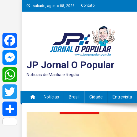
Skip
Contato
sábado, agosto 08, 2026
to
content
Facebook
JP Jornal O Popular
Messenger
Notícias de Marília e Região
WhatsApp
Notícias
Brasil
Cidade
Entrevista
Twitter
Share