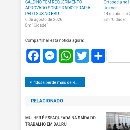
GALDINO TEM REQUERIMENTO
Ortopedia no 
APROVADO SOBRE RADIOTERAPIA
Unimar
PELO SUS NO HBU
14 de abril de
6 de agosto de 2026
Em "Cidade"
Em "Cidade"
Compartilhar esta notícia agora:
Facebook
Messenger
WhatsApp
Twitter
Share
Navegação
“Idosa perde mais de R$ 280 mil após cair no golpe do falso gerente em Marília”
de
RELACIONADO
Post
MULHER É ESFAQUEADA NA SAÍDA DO
TRABALHO EM BAURU