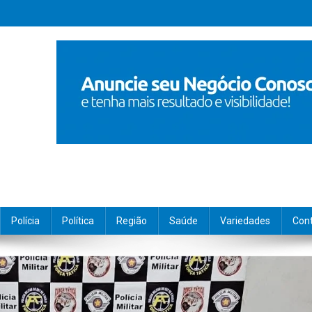
Polícia
Política
Região
Saúde
Variedades
Con