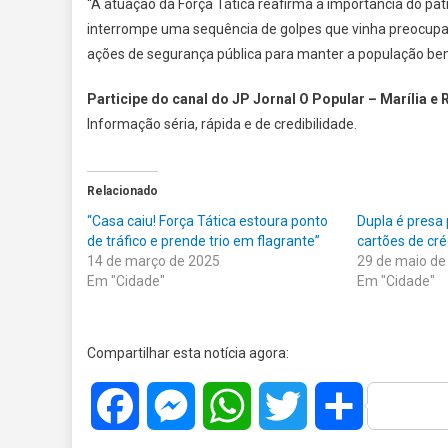
“A atuação da Força Tática reafirma a importância do patr
interrompe uma sequência de golpes que vinha preocupa
ações de segurança pública para manter a população be
Participe do canal do JP Jornal O Popular – Marília e 
Informação séria, rápida e de credibilidade.
Relacionado
“Casa caiu! Força Tática estoura ponto
Dupla é presa 
de tráfico e prende trio em flagrante”
cartões de cré
14 de março de 2025
29 de maio de
Em "Cidade"
Em "Cidade"
Compartilhar esta notícia agora:
Facebook
Messenger
WhatsApp
Twitter
Share