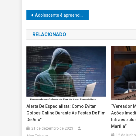
Navegação
Adolescente é apreendido com 17 pedras de crack durante patrulhamento noturno em Garça
de
RELACIONADO
Post
Alerta De Especialista: Como Evitar
“Vereador M
Golpes Online Durante As Festas De Fim
Ações Imedi
De Ano”
Infraestrut
Marília”
21 de dezembro de 2023
12 de junho
Alan Teixeira