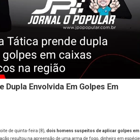
de Dupla Envolvida Em Golpes Em
oite de quinta-feira (8),
dois homens suspeitos de aplicar golpes em
 ação resultou na apreensão de uma arma de fogo, dinheiro em espécie