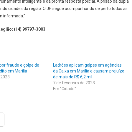
ulhamento inteligente e da pronta resposta policial. A prisão da dupla
ndo cidades da região. O JP segue acompanhando de perto todas as
m informada.”
Região:
(14) 99797-3003
por fraude e golpe de
Ladrões aplicam golpes em agências
dito em Marília
da Caixa em Marília e causam prejuízo
 2023
de mais de R$ 6,2 mil
7 de fevereiro de 2023
Em "Cidade"