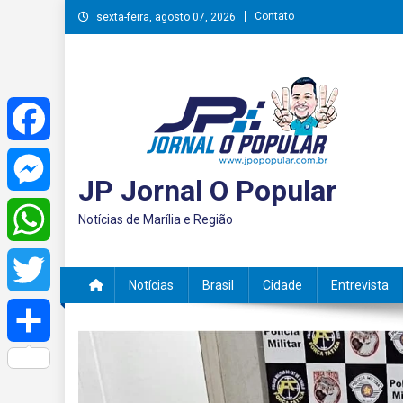
Skip
Contato
sexta-feira, agosto 07, 2026
to
content
Facebook
JP Jornal O Popular
Messenger
Notícias de Marília e Região
WhatsApp
Notícias
Brasil
Cidade
Entrevista
Twitter
Share