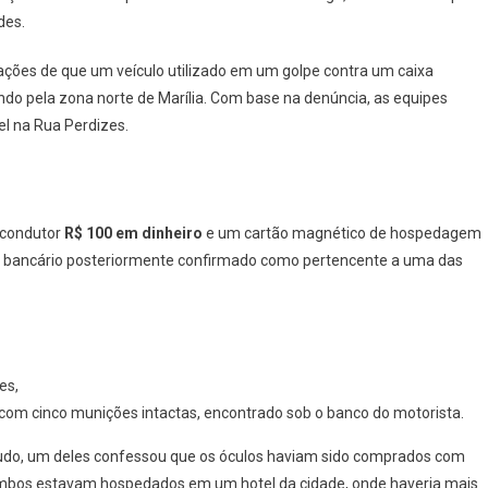
des.
ações de que um veículo utilizado em um golpe contra um caixa
do pela zona norte de Marília. Com base na denúncia, as equipes
l na Rua Perdizes.
 condutor
R$ 100 em dinheiro
e um cartão magnético de hospedagem
ão bancário posteriormente confirmado como pertencente a uma das
es,
com cinco munições intactas, encontrado sob o banco do motorista.
udo, um deles confessou que os óculos haviam sido comprados com
 ambos estavam hospedados em um hotel da cidade, onde haveria mais