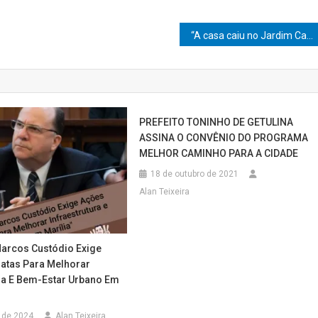
“A casa caiu no Jardim Califórnia!” — Força Tática recupera moto furtada e suspeitos fogem para a mata em Marília
PREFEITO TONINHO DE GETULINA
ASSINA O CONVÊNIO DO PROGRAMA
MELHOR CAMINHO PARA A CIDADE
18 de outubro de 2021
Alan Teixeira
arcos Custódio Exige
atas Para Melhorar
ura E Bem-Estar Urbano Em
 de 2024
Alan Teixeira