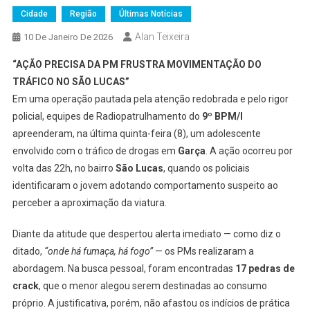
Cidade
Região
Últimas Notícias
Alan Teixeira
10 De Janeiro De 2026
“AÇÃO PRECISA DA PM FRUSTRA MOVIMENTAÇÃO DO
TRÁFICO NO SÃO LUCAS”
Em uma operação pautada pela atenção redobrada e pelo rigor
policial, equipes de Radiopatrulhamento do
9º BPM/I
apreenderam, na última quinta-feira (8), um adolescente
envolvido com o tráfico de drogas em
Garça
. A ação ocorreu por
volta das 22h, no bairro
São Lucas
, quando os policiais
identificaram o jovem adotando comportamento suspeito ao
perceber a aproximação da viatura.
Diante da atitude que despertou alerta imediato — como diz o
ditado,
“onde há fumaça, há fogo”
— os PMs realizaram a
abordagem. Na busca pessoal, foram encontradas
17 pedras de
crack
, que o menor alegou serem destinadas ao consumo
próprio. A justificativa, porém, não afastou os indícios de prática