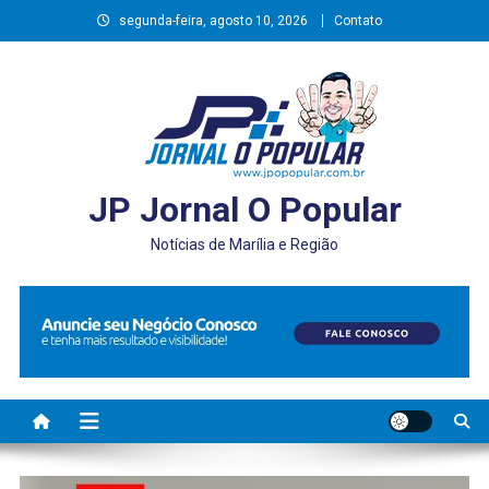
Skip
segunda-feira, agosto 10, 2026
Contato
to
content
JP Jornal O Popular
Notícias de Marília e Região