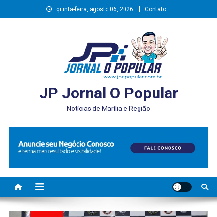
Skip
quinta-feira, agosto 06, 2026
Contato
to
content
JP Jornal O Popular
Notícias de Marília e Região