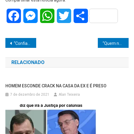
Facebook
Messenger
WhatsApp
Twitter
Share
Navegação
“Confiança é igual porcelana: quebrou, não tem cola que resolva”, diz JP Jornal O Popular sobre prisão de funcionário suspeito de furtar mil mudas de eucalipto
“Quem não deve não teme… mas esse tentou correr e acabou no xilindró!”
de
RELACIONADO
Post
HOMEM ESCONDE CRACK NA CASA DA EX E É PRESO
7 de dezembro de 2021
Alan Teixeira