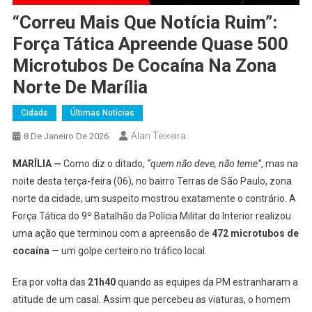
“Correu Mais Que Notícia Ruim”:
Força Tática Apreende Quase 500
Microtubos De Cocaína Na Zona
Norte De Marília
Cidade
Últimas Notícias
Alan Teixeira
8 De Janeiro De 2026
MARÍLIA —
Como diz o ditado,
“quem não deve, não teme”
, mas na
noite desta terça-feira (06), no bairro Terras de São Paulo, zona
norte da cidade, um suspeito mostrou exatamente o contrário. A
Força Tática do 9º Batalhão da Polícia Militar do Interior realizou
uma ação que terminou com a apreensão de
472 microtubos de
cocaína
— um golpe certeiro no tráfico local.
Era por volta das
21h40
quando as equipes da PM estranharam a
atitude de um casal. Assim que percebeu as viaturas, o homem