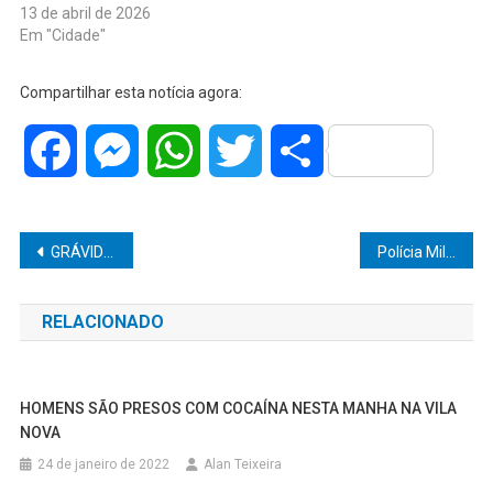
13 de abril de 2026
Em "Cidade"
Compartilhar esta notícia agora:
Facebook
Messenger
WhatsApp
Twitter
Share
Navegação
GRÁVIDA ENTRA EM TRABALHO DE PARTO E BEBÊ NASCE DENTRO DE ÔNIBUS NA CASTELLO BRANCO
Polícia Militar apreende grande quantidade de cocaína e prende suspeito por tráfico em Pompéia
de
RELACIONADO
Post
HOMENS SÃO PRESOS COM COCAÍNA NESTA MANHA NA VILA
NOVA
24 de janeiro de 2022
Alan Teixeira