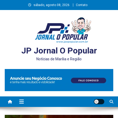
Skip
sábado, agosto 08, 2026
Contato
to
content
JP Jornal O Popular
Notícias de Marília e Região