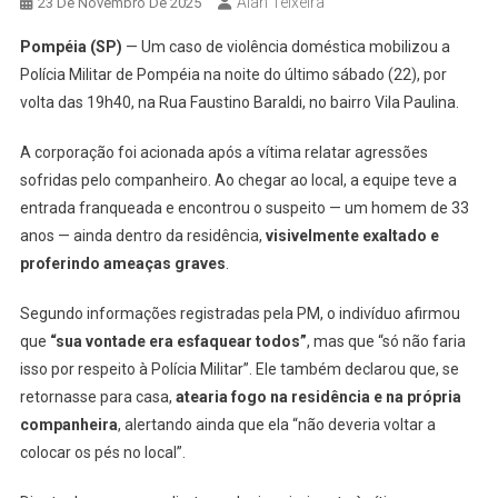
Alan Teixeira
23 De Novembro De 2025
Pompéia (SP)
— Um caso de violência doméstica mobilizou a
Polícia Militar de Pompéia na noite do último sábado (22), por
volta das 19h40, na Rua Faustino Baraldi, no bairro Vila Paulina.
A corporação foi acionada após a vítima relatar agressões
sofridas pelo companheiro. Ao chegar ao local, a equipe teve a
entrada franqueada e encontrou o suspeito — um homem de 33
anos — ainda dentro da residência,
visivelmente exaltado e
proferindo ameaças graves
.
Segundo informações registradas pela PM, o indivíduo afirmou
que
“sua vontade era esfaquear todos”
, mas que “só não faria
isso por respeito à Polícia Militar”. Ele também declarou que, se
retornasse para casa,
atearia fogo na residência e na própria
companheira
, alertando ainda que ela “não deveria voltar a
colocar os pés no local”.