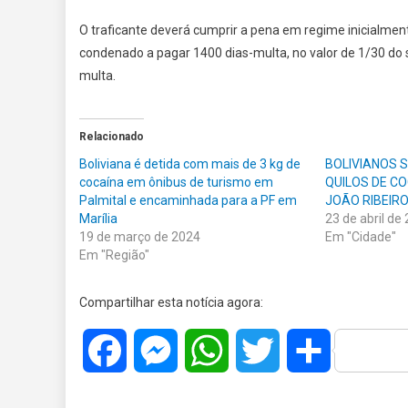
O traficante deverá cumprir a pena em regime inicialment
condenado a pagar 1400 dias-multa, no valor de 1/30 do s
multa.
Relacionado
Boliviana é detida com mais de 3 kg de
BOLIVIANOS 
cocaína em ônibus de turismo em
QUILOS DE C
Palmital e encaminhada para a PF em
JOÃO RIBEIR
Marília
23 de abril de
19 de março de 2024
Em "Cidade"
Em "Região"
Compartilhar esta notícia agora:
Facebook
Messenger
WhatsApp
Twitter
Share