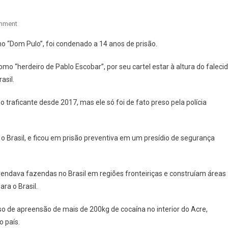
On
mment
“DOM
o “Dom Pulo”, foi condenado a 14 anos de prisão.
PULO”,
TAMBÉM
omo “herdeiro de Pablo Escobar”, por seu cartel estar à altura do faleci
CONHECIDO
asil.
COMO
“HERDEIRO
o traficante desde 2017, mas ele só foi de fato preso pela polícia
DE
PABLO
ESCOBAR”
 o Brasil, e ficou em prisão preventiva em um presídio de segurança
É
CONDENADO
NO
endava fazendas no Brasil em regiões fronteiriças e construíam áreas
BRASIL
ra o Brasil.
o de apreensão de mais de 200kg de cocaína no interior do Acre,
 país.