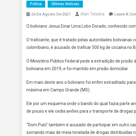
Polícia
Últimas Notícias
Alan Teixeira
26 De Agosto De 2021
Leave A Co
O boliviano Jesus Einar Lima Lobo Dorado, conhecido com
O traficante, que é tratado pelas autoridades bolivianas c
colombiano, é acusado de traficar 500 kg de cocaína no Br
O Ministério Público Federal pede a extradição de prisão d
boliviana em 2019, e foi mantido em prisão domiciliar.
Em maio deste ano o boliviano foi enfim extraditado para
máxima em Campo Grande (MS).
Ele por um esquema onde o bando do qual fazia parte arr
de pouso e ele cedia aviões para o transporte de drogas pa
“Dom Pulo” também é acusado de participar em outro cas
somando mais de meia tonelada de drogas distribuídas no