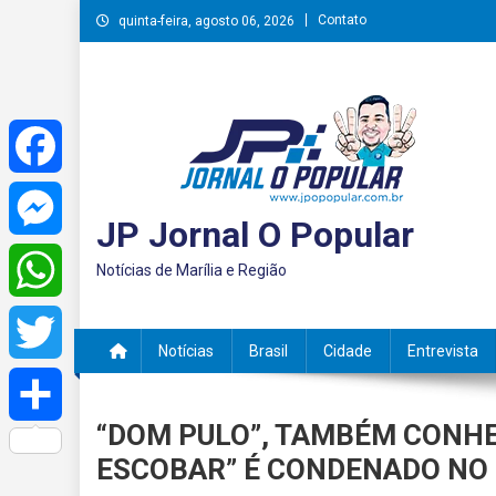
Skip
Contato
quinta-feira, agosto 06, 2026
to
content
Facebook
JP Jornal O Popular
Messenger
Notícias de Marília e Região
WhatsApp
Notícias
Brasil
Cidade
Entrevista
Twitter
“DOM PULO”, TAMBÉM CONHE
Share
ESCOBAR” É CONDENADO NO 