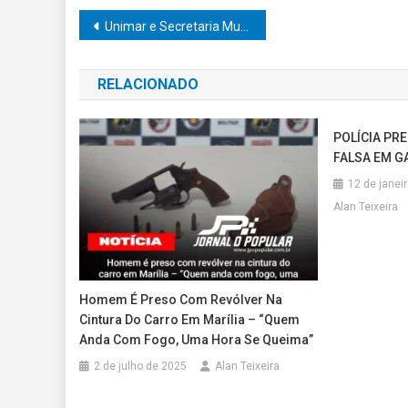
Navegação
Unimar e Secretaria Municipal de Educação lançam Centro de Mídias Educacionais
de
RELACIONADO
Post
POLÍCIA P
FALSA EM 
12 de janei
Alan Teixeira
Homem É Preso Com Revólver Na
Cintura Do Carro Em Marília – “Quem
Anda Com Fogo, Uma Hora Se Queima”
2 de julho de 2025
Alan Teixeira