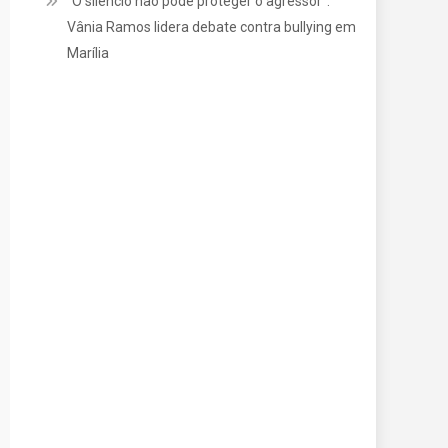
“O silêncio não pode proteger o agressor”:
Vânia Ramos lidera debate contra bullying em
Marília