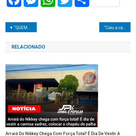
Navegação
“QUEM PLANTA DESRESPEITO, COLHE CONSEQUÊNCIAS!” — UNESP DEMITE PROFESSOR APÓS 44 DENÚNCIAS DE ASSÉDIO EM MARÍLIA
“Caiu a casa! Kombi lotada de cigarro contrabandeado é parada na SP-294 em Marília”
de
RELACIONADO
Post
Arraiá Do Nikkey Chega Com Força Total! É Dia De Vestir A