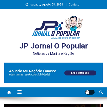
Skip
sábado, agosto 08, 2026
Contato
to
content
JP Jornal O Popular
Notícias de Marília e Região