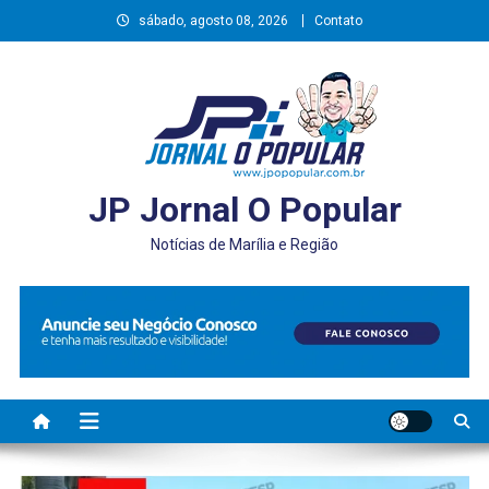
Skip
sábado, agosto 08, 2026
Contato
to
content
JP Jornal O Popular
Notícias de Marília e Região