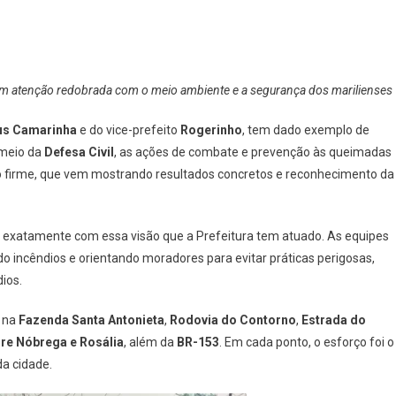
ram atenção redobrada com o meio ambiente e a segurança dos marilienses
ius Camarinha
e do vice-prefeito
Rogerinho
, tem dado exemplo de
 meio da
Defesa Civil
, as ações de combate e prevenção às queimadas
o firme, que vem mostrando resultados concretos e reconhecimento da
 é exatamente com essa visão que a Prefeitura tem atuado. As equipes
do incêndios e orientando moradores para evitar práticas perigosas,
ios.
s na
Fazenda Santa Antonieta
,
Rodovia do Contorno
,
Estrada do
re Nóbrega e Rosália
, além da
BR-153
. Em cada ponto, o esforço foi o
a cidade.