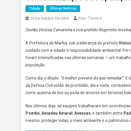
Cidade
Últimas Notícias
Alan Teixeira
10 De Outubro De 2025
Gestão Vinícius Camarinha e vice-prefeito Rogerinho most
A Prefeitura de Marília, sob a liderança do prefeito
Viníc
cuidado com a cidade e responsabilidade ambiental. Por
foram intensificadas nas últimas semanas — um trabalh
população.
Como diz o ditado:
“é melhor prevenir do que remediar”
. E
da Defesa Civil estão de prontidão, dia e noite, combaten
como queima de lixo ou poda de árvores em terrenos bald
Nos últimos dias, as equipes trabalharam em ocorrência
Pombo
,
Amadeu Amaral
,
Avencas
, e também entre
Pad
mesmo: proteger vidas, o meio ambiente e o patrimônio d