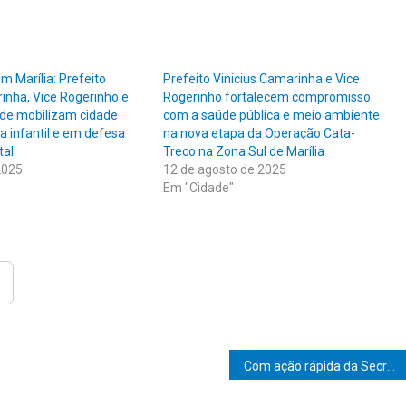
m Marília: Prefeito
Prefeito Vinicius Camarinha e Vice
inha, Vice Rogerinho e
Rogerinho fortalecem compromisso
de mobilizam cidade
com a saúde pública e meio ambiente
ia infantil e em defesa
na nova etapa da Operação Cata-
tal
Treco na Zona Sul de Marília
2025
12 de agosto de 2025
Em "Cidade"
Com ação rápida da Secretaria de Infraestrutura, Johnny Mota garante solução definitiva para erosão na Avenida Warner Gomes Fernandes