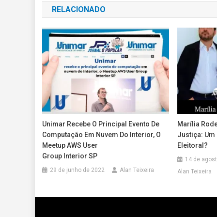
RELACIONADO
Post
Unimar Recebe O Principal Evento De
Marília Rod
Computação Em Nuvem Do Interior, O
Justiça: Um
Meetup AWS User
Eleitoral?
Group Interior SP
14 de agos
29 de junho de 2022
Alan Teixeira
Alan Teixeira