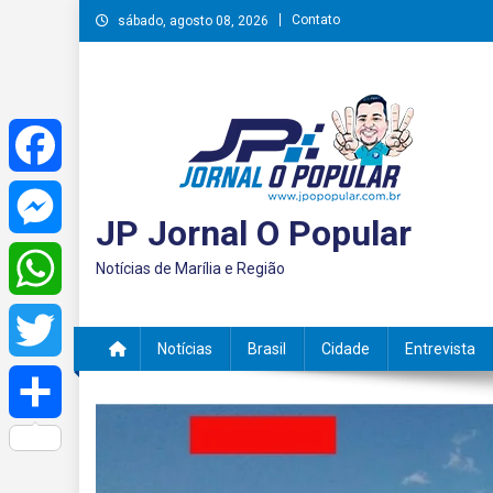
Skip
Contato
sábado, agosto 08, 2026
to
content
Facebook
JP Jornal O Popular
Messenger
Notícias de Marília e Região
WhatsApp
Notícias
Brasil
Cidade
Entrevista
Twitter
Share