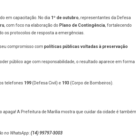
do em capacitação. No dia
1º de outubro
, representantes da Defesa
ru
, com foco na elaboração do
Plano de Contingência
, fortalecendo
do os protocolos de resposta a emergências.
em seu compromisso com
políticas públicas voltadas à preservação
oder público age com responsabilidade, o resultado aparece em forma
os telefones
199
(Defesa Civil) e
193
(Corpo de Bombeiros).
go apaga! A Prefeitura de Marília mostra que cuidar da cidade é també
ião no WhatsApp:
(14) 99797-3003