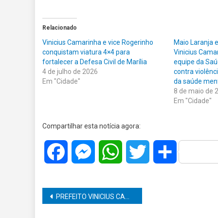
Relacionado
Vinicius Camarinha e vice Rogerinho
Maio Laranja e
conquistam viatura 4×4 para
Vinicius Camar
fortalecer a Defesa Civil de Marília
equipe da Saú
4 de julho de 2026
contra violênc
Em "Cidade"
da saúde men
8 de maio de 
Em "Cidade"
Compartilhar esta notícia agora:
Facebook
Messenger
WhatsApp
Twitter
Share
Navegação
PREFEITO VINICIUS CAMARINHA E VICE ROGERINHO GARANTEM AVANÇO HISTÓRICO: DIÁLOGO DE OURO RESOLVE IMPASSE DO AEROPORTO DE MARÍLIA
de