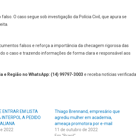
also. O caso segue sob investigação da Polícia Civil, que apura se
eita.
cumentos falsos e reforça a importância da checagem rigorosa das
o o caso e trazendo informações de forma clara e responsável aos
a e Região no WhatsApp: (14) 99797-3003
e receba notícias verificad
E ENTRAR EM LISTA
Thiago Brennand, empresário que
 INTERPOL A PEDIDO
agrediu mulher em academia,
TALIANA
ameaça promotora por e-mail
de 2022
11 de outubro de 2022
Em "Brasil"