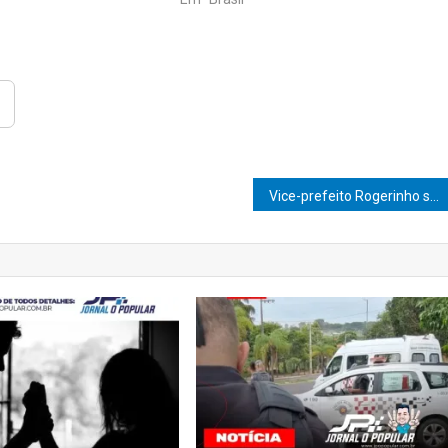
Vice-prefeito Rogerinho se encontra com Delegado-Geral Artur Dian em Marília e reforça diálogo pela segurança pública