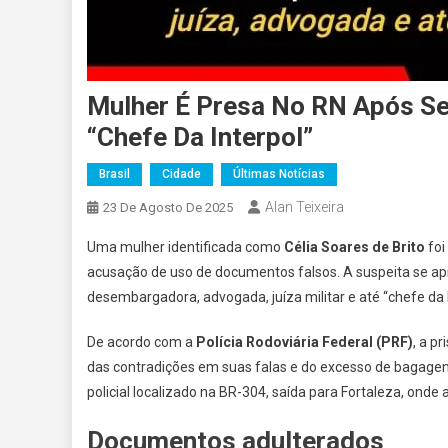
Mulher É Presa No RN Após Se
“chefe Da Interpol”
Brasil
Cidade
Últimas Notícias
Alan Teixeira
23 De Agosto De 2025
Uma mulher identificada como
Célia Soares de Brito
foi
acusação de uso de documentos falsos. A suspeita se ap
desembargadora, advogada, juíza militar e até “chefe da I
De acordo com a
Polícia Rodoviária Federal (PRF)
, a p
das contradições em suas falas e do excesso de bagagen
policial localizado na BR-304, saída para Fortaleza, onde a
Documentos adulterados