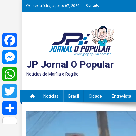
Skip
Contato
sexta-feira, agosto 07, 2026
to
content
Facebook
JP Jornal O Popular
Messenger
Notícias de Marília e Região
WhatsApp
Notícias
Brasil
Cidade
Entrevista
Twitter
Share