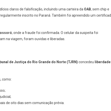
os claros de falsificação, incluindo uma carteira da
OAB
, sem chip e
regularmente inscrito no Paraná. Também foi apreendido um certifica
Mossoró
, onde a fraude foi confirmada. O celular da suspeita foi
am na viagem, foram ouvidas e liberadas.
bunal de Justiça do Rio Grande do Norte (TJRN)
concedeu
liberdade
s, como:
sso;
dicial;
mais de oito dias sem comunicação prévia.