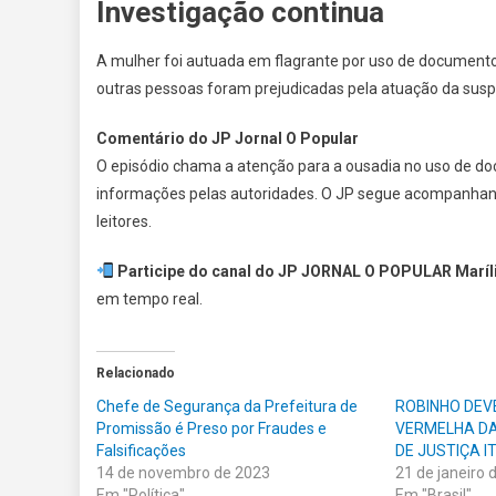
Investigação continua
A mulher foi autuada em flagrante por uso de documento f
outras pessoas foram prejudicadas pela atuação da susp
Comentário do JP Jornal O Popular
O episódio chama a atenção para a ousadia no uso de do
informações pelas autoridades. O JP segue acompanhand
leitores.
Participe do canal do JP JORNAL O POPULAR Maríli
em tempo real.
Relacionado
Chefe de Segurança da Prefeitura de
ROBINHO DEV
Promissão é Preso por Fraudes e
VERMELHA DA
Falsificações
DE JUSTIÇA I
14 de novembro de 2023
21 de janeiro 
Em "Política"
Em "Brasil"