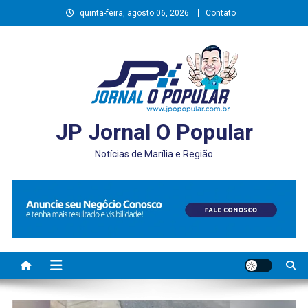
Skip
quinta-feira, agosto 06, 2026
Contato
to
content
JP Jornal O Popular
Notícias de Marília e Região