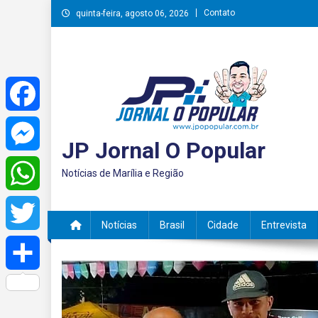
Skip
Contato
quinta-feira, agosto 06, 2026
to
content
Facebook
JP Jornal O Popular
Messenger
Notícias de Marília e Região
WhatsApp
Notícias
Brasil
Cidade
Entrevista
Twitter
Share