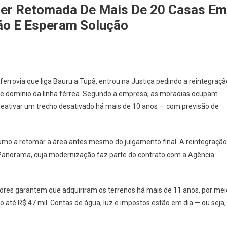
uer Retomada De Mais De 20 Casas Em
ão E Esperam Solução
errovia que liga Bauru a Tupã, entrou na Justiça pedindo a reintegraçã
 de domínio da linha férrea. Segundo a empresa, as moradias ocupam
 reativar um trecho desativado há mais de 10 anos — com previsão de
Rumo a retomar a área antes mesmo do julgamento final. A reintegração
u-Panorama, cuja modernização faz parte do contrato com a Agência
adores garantem que adquiriram os terrenos há mais de 11 anos, por mei
o até R$ 47 mil. Contas de água, luz e impostos estão em dia — ou seja,