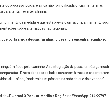
te do processo judicial e ainda não foi notificada oficialmente, mas
para tentar reverter a liminar.
 cumprimento da medida, e que está previsto um acompanhamento soci
orientações sobre alternativas habitacionais.
a que corta a vida dessas famílias, o desafio é encontrar equilíbrio
ue ninguém fique pelo caminho. A reintegração de posse em Garça most
desamparadas. É hora de todos os lados sentarem à mesa e encontrarem
vidas ali — afinal, “mais vale um pássaro na mão do que dois voando”.
al do
JP Jornal O Popular Marília e Região
no WhatsApp:
014 99797-