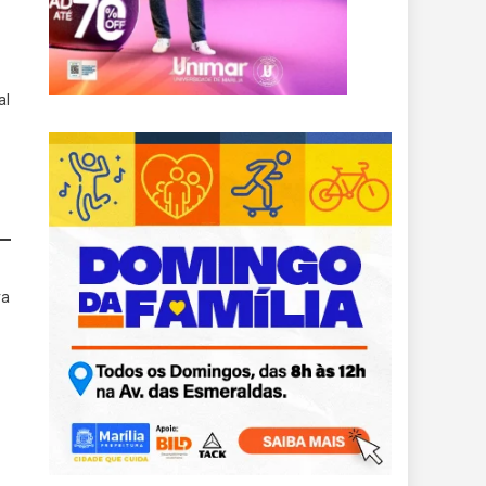
al
ra