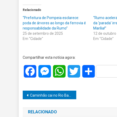
Relacionado
“Prefeitura de Pompeia esclarece:
“Rumo acelera 
poda de árvores ao longo da ferrovia é
da ‘parada’ ir
responsabilidade da Rumo”
Marília!”
25 de setembro de 2025
12 de outubro
Em "Cidade"
Em "Cidade"
Compartilhar esta notícia agora:
Facebook
Messenger
WhatsApp
Twitter
Share
Navegação
Caminhão cai no Rio Bauru e causa interdição parcial na SP-261 em Pederneiras
de
RELACIONADO
Post