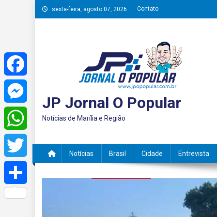
Skip
Contato
sexta-feira, agosto 07, 2026
to
content
Facebook
JP Jornal O Popular
Messenger
Notícias de Marília e Região
WhatsApp
Notícias
Brasil
Cidade
Entrevista
Twitter
Share