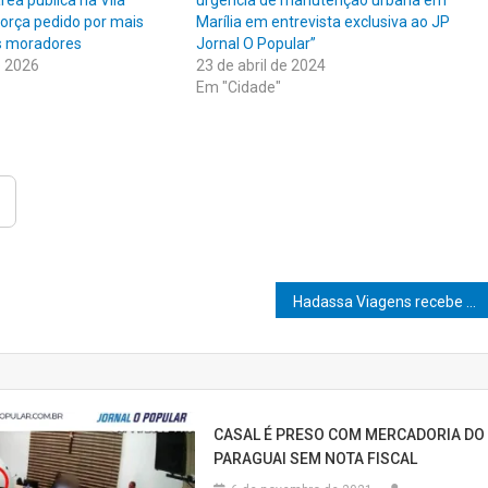
rea pública na Vila
urgência de manutenção urbana em
força pedido por mais
Marília em entrevista exclusiva ao JP
s moradores
Jornal O Popular”
e 2026
23 de abril de 2024
Em "Cidade"
Hadassa Viagens recebe novo troféu internacional Top of Mind em Portugal
CASAL É PRESO COM MERCADORIA DO
PARAGUAI SEM NOTA FISCAL