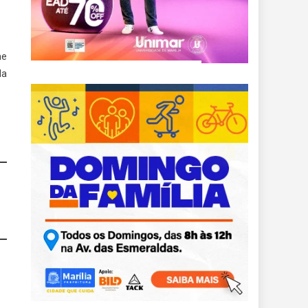
me
da
s