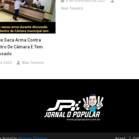
6 de novembro de 2021
Alan Teixeira
e Saca Arma Contra
tro De Câmara E Tem
ssado
 de 2023
Alan Teixeira
 Portal by
Mystery Themes
.
Brasil
Ci