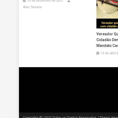
29 de dezembro de 2021
Alan Teixeira
Vereador Qu
Cidadão Den
Mandato Ca
19 de abril
Copyrights © | 2022 Todos os Direitos Reservados.
|
Theme: News