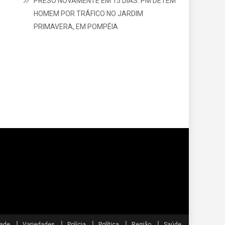
PRESO NOVAMENTE EM 15 DIAS: PM DETÉM
HOMEM POR TRÁFICO NO JARDIM
PRIMAVERA, EM POMPÉIA
dade
Variedades
Polícia
Política
Região
Saúde