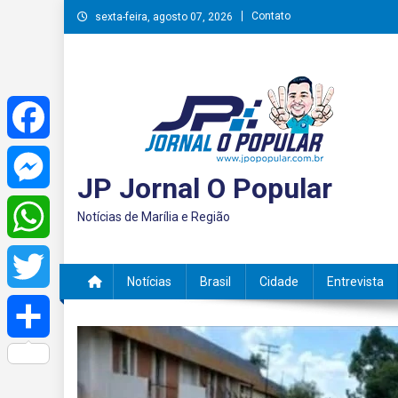
Skip
Contato
sexta-feira, agosto 07, 2026
to
content
Facebook
JP Jornal O Popular
Messenger
Notícias de Marília e Região
WhatsApp
Notícias
Brasil
Cidade
Entrevista
Twitter
Share