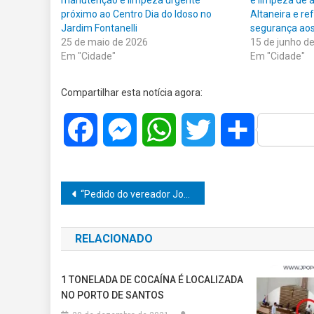
manutenção e limpeza urgente
e limpeza de á
próximo ao Centro Dia do Idoso no
Altaneira e re
Jardim Fontanelli
segurança ao
25 de maio de 2026
15 de junho d
Em "Cidade"
Em "Cidade"
Compartilhar esta notícia agora:
Facebook
Messenger
WhatsApp
Twitter
Share
Navegação
“Pedido do vereador João do Bar pode trazer Casa Lotérica para a Zona Norte e revolucionar o atendimento bancário!”
de
RELACIONADO
Post
1 TONELADA DE COCAÍNA É LOCALIZADA
NO PORTO DE SANTOS