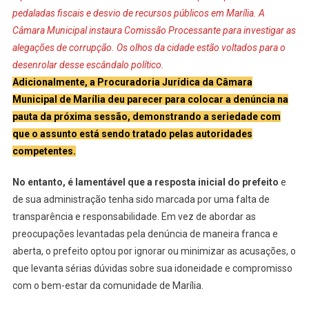
pedaladas fiscais e desvio de recursos públicos em Marília. A
Câmara Municipal instaura Comissão Processante para investigar as
alegações de corrupção. Os olhos da cidade estão voltados para o
desenrolar desse escândalo político.
Adicionalmente, a Procuradoria Jurídica da Câmara
Municipal de Marília deu parecer para colocar a denúncia na
pauta da próxima sessão, demonstrando a seriedade com
que o assunto está sendo tratado pelas autoridades
competentes.
No entanto, é lamentável que a resposta inicial do prefeito
e
de sua administração tenha sido marcada por uma falta de
transparência e responsabilidade. Em vez de abordar as
preocupações levantadas pela denúncia de maneira franca e
aberta, o prefeito optou por ignorar ou minimizar as acusações, o
que levanta sérias dúvidas sobre sua idoneidade e compromisso
com o bem-estar da comunidade de Marília.