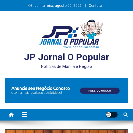
Skip
quinta-feira, agosto 06, 2026
Contato
to
content
JP Jornal O Popular
Notícias de Marília e Região