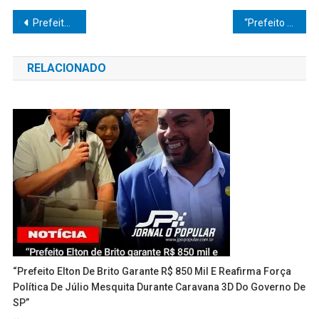
Navegação
Prefeitura de Pompeia Celebra Prorrogação das Inscrições para Vestibular da UNIVESP: Prefeita Tina Destaca Importância da Educação Superior para a Comunidade
“Prefeito Davoli de Vera Cruz: Abandono dos Estudantes à Própria Sorte Choca a Comunidade!”
de
RELACIONADO
Post
“Prefeito Elton De Brito Garante R$ 850 Mil E Reafirma Força
Política De Júlio Mesquita Durante Caravana 3D Do Governo De
SP”