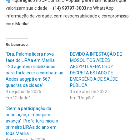
Fique ligado no JP Jornal O Popular para mais notícias que
valorizam sua cidade —
(14) 99797-3003
no WhatsApp.
Informação de verdade, com responsabilidade e compromisso
com Marília!
Relacionado
“Dra. Paloma lidera nova
DEVIDO À INFESTAÇÃO DE
fase do LIRAa em Marília:
MOSQUITOS AEDES
120 agentes mobilizados
AEGYPTI, VERA CRUZ
para fortalecer o combate ao
DECRETA ESTADO DE
Aedes aegypti em 567
EMERGÊNCIA DE SAÚDE
quadras da cidade”
PÚBLICA
4 de julho de 2025
15 de abril de 2022
Em "Cidade"
Em "Região"
“Sem a participação da
população, o mosquito
avança”: Prefeitura inicia o
primeiro LIRAa do ano em
toda Marília
8 de janeiro de 2026