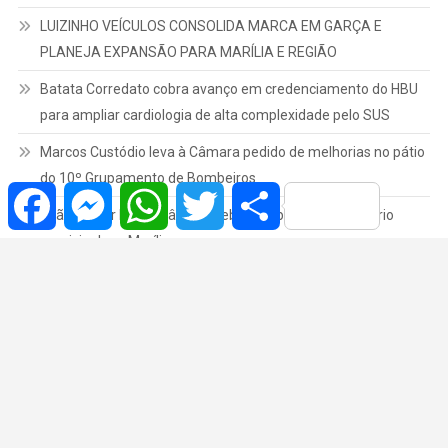
LUIZINHO VEÍCULOS CONSOLIDA MARCA EM GARÇA E
PLANEJA EXPANSÃO PARA MARÍLIA E REGIÃO
Batata Corredato cobra avanço em credenciamento do HBU
para ampliar cardiologia de alta complexidade pelo SUS
Marcos Custódio leva à Câmara pedido de melhorias no pátio
do 10º Grupamento de Bombeiros
Facebook
Messenger
WhatsApp
Twitter
Share
João do Bar leva à Câmara debate sobre novo cemitério
municipal em Marília