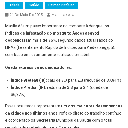
Cidade
Saúde
Últimas Notícias
Alan Teixeira
21 De Maio De 2025
Marília dá um passo importante no combate à dengue:
os
índices de infestação do mosquito Aedes aegypti
despencaram mais de 36%
, segundo dados atualizados do
LIRAa (Levantamento Rápido de Índices para Aedes aegypti),
com base em levantamento realizado em abril.
Queda expressiva nos indicadores:
Índice Breteau (IB):
caiu de
3.7 para 2.3
(redução de 37,84%)
Índice Predial (IP):
reduziu de
3.3 para 2.1
(queda de
36,37%)
Esses resultados representam
um dos melhores desempenhos
da cidade nos últimos anos
, reflexo direto do trabalho contínuo
e coordenado da Secretaria Municipal da Saúde com o total
respaldo do prefeito
Vinicius Camarinha
.