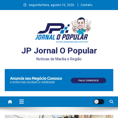
Skip
segunda-feira, agosto 10, 2026
Contato
to
content
JP Jornal O Popular
Notícias de Marília e Região