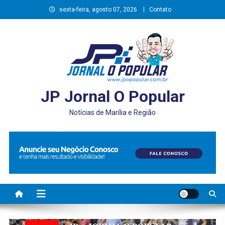
Skip
sexta-feira, agosto 07, 2026
Contato
to
content
JP Jornal O Popular
Notícias de Marília e Região