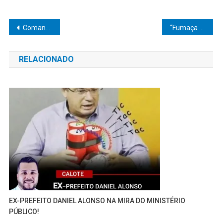
Navegação
Comando firme e ação rápida: gestão Diogo põe fim ao surto e Centro de Atendimento à Dengue encerra atividades em Pompeia
“Fumaça que engana”: Receita Federal apreende mais de 700 kg de produtos de tabaco irregulares em operação no interior de SP
de
RELACIONADO
Post
EX-PREFEITO DANIEL ALONSO NA MIRA DO MINISTÉRIO
PÚBLICO!