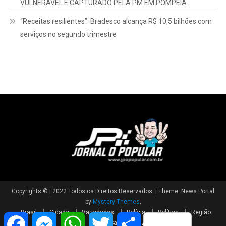
VULNERÁVEL É CAPTURADO PELA PM EM POMPEIA
“Receitas resilientes”: Bradesco alcança R$ 10,5 bilhões com
serviços no segundo trimestre
Copyrights © | 2022 Todos os Direitos Reservados.
|
Theme: News Portal
by
Mystery Themes
.
Brasil
Cidade
Variedades
Polícia
Política
Região
Facebook
Messenger
WhatsApp
Twitter
Share
Saúde