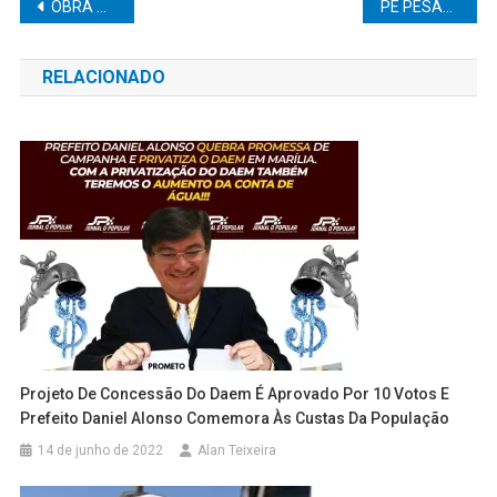
Navegação
OBRA MAL SINALIZADA TERMINA EM ACIDENTE NO PARQUE PRIMAVERA: CARRO CAI EM CRATERA EM BAURU
PÉ PESADO DEMAIS! OPERAÇÃO FLAGRA MOTORISTA A MAIS DE 200 KM/H NA CASTELLO BRANCO
de
RELACIONADO
Post
Projeto De Concessão Do Daem É Aprovado Por 10 Votos E
Prefeito Daniel Alonso Comemora Às Custas Da População
14 de junho de 2022
Alan Teixeira