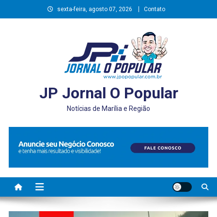
Skip
sexta-feira, agosto 07, 2026
Contato
to
content
JP Jornal O Popular
Notícias de Marília e Região