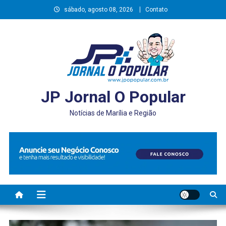
Skip
sábado, agosto 08, 2026
Contato
to
content
JP Jornal O Popular
Notícias de Marília e Região