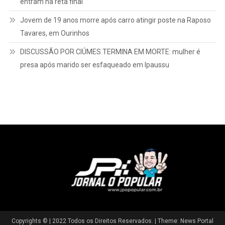
“CORAGEM E LEALDADE”: ROGERINHO AVANÇA NA DISPUTA
POR VAGA NA ALESP E AMPLIA ARTICULAÇÕES NA REGIÃO
“Quem vive e produz precisa de estrada em boas condições”,
diz Dr. Elio Ajeka ao cobrar melhorias em Dirceu e Rosália
UNIMAR ABRE PORTAS PARA PESQUISADORES DE TODO O
BRASIL: inscrições para Mestrado e Doutorado em Direito
entram na reta final
Jovem de 19 anos morre após carro atingir poste na Raposo
Tavares, em Ourinhos
DISCUSSÃO POR CIÚMES TERMINA EM MORTE: mulher é
presa após marido ser esfaqueado em Ipaussu