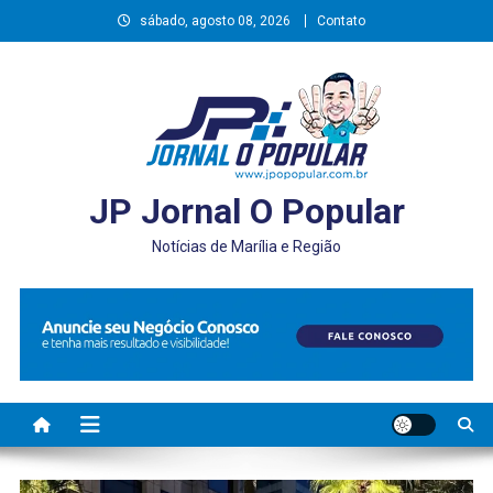
Skip
sábado, agosto 08, 2026
Contato
to
content
JP Jornal O Popular
Notícias de Marília e Região