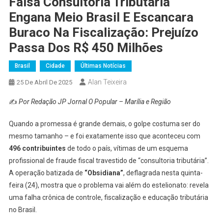
Falsa Consultoria Tributária
Engana Meio Brasil E Escancara
Buraco Na Fiscalização: Prejuízo
Passa Dos R$ 450 Milhões
Brasil
Cidade
Últimas Notícias
Alan Teixeira
25 De Abril De 2025
✍️
Por Redação JP Jornal O Popular – Marília e Região
Quando a promessa é grande demais, o golpe costuma ser do
mesmo tamanho – e foi exatamente isso que aconteceu com
496 contribuintes
de todo o país, vítimas de um esquema
profissional de fraude fiscal travestido de “consultoria tributária”.
A operação batizada de
“Obsidiana”
, deflagrada nesta quinta-
feira (24), mostra que o problema vai além do estelionato: revela
uma falha crônica de controle, fiscalização e educação tributária
no Brasil.