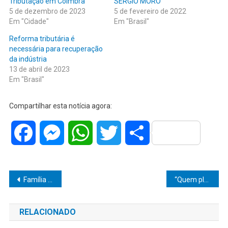
Tributação em Coimbra
SÉRGIO MORO
5 de dezembro de 2023
5 de fevereiro de 2022
Em "Cidade"
Em "Brasil"
Reforma tributária é
necessária para recuperação
da indústria
13 de abril de 2023
Em "Brasil"
Compartilhar esta notícia agora:
Facebook
Messenger
WhatsApp
Twitter
Share
Navegação
Família é sequestrada em Ubirajara e abandonada em canavial após roubo de R$ 100 mil em joias
“Quem planta corrupção, colhe cadeia”: Alexandre de Moraes manda prender ex-presidente Fernando Collor
de
RELACIONADO
Post