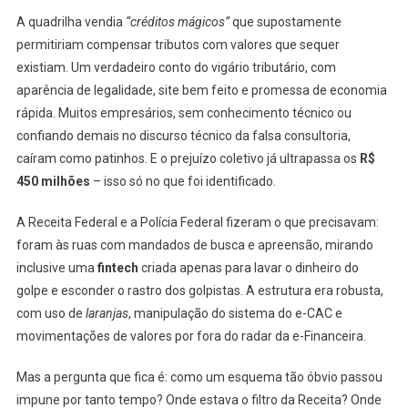
A quadrilha vendia
“créditos mágicos”
que supostamente
permitiriam compensar tributos com valores que sequer
existiam. Um verdadeiro conto do vigário tributário, com
aparência de legalidade, site bem feito e promessa de economia
rápida. Muitos empresários, sem conhecimento técnico ou
confiando demais no discurso técnico da falsa consultoria,
caíram como patinhos. E o prejuízo coletivo já ultrapassa os
R$
450 milhões
– isso só no que foi identificado.
A Receita Federal e a Polícia Federal fizeram o que precisavam:
foram às ruas com mandados de busca e apreensão, mirando
inclusive uma
fintech
criada apenas para lavar o dinheiro do
golpe e esconder o rastro dos golpistas. A estrutura era robusta,
com uso de
laranjas
, manipulação do sistema do e-CAC e
movimentações de valores por fora do radar da e-Financeira.
Mas a pergunta que fica é: como um esquema tão óbvio passou
impune por tanto tempo? Onde estava o filtro da Receita? Onde