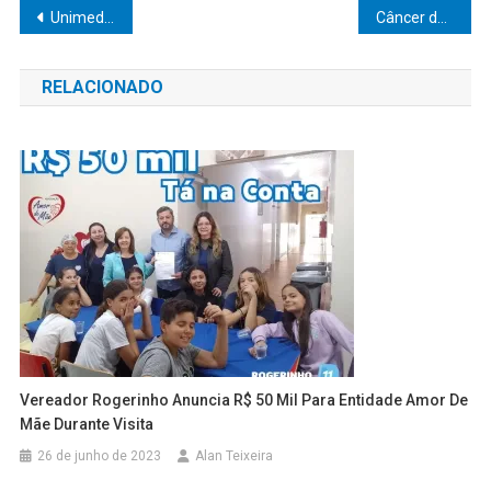
Navegação
Unimed Marília celebra o Mês da Mulher com ações de cuidado, carinho e reconhecimento
Câncer de Próstata no Brasil: Um Panorama Atual e Desafios no Combate à Doença
de
RELACIONADO
Post
Vereador Rogerinho Anuncia R$ 50 Mil Para Entidade Amor De
Mãe Durante Visita
26 de junho de 2023
Alan Teixeira