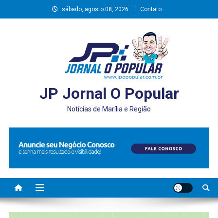
Skip
sábado, agosto 08, 2026
Contato
to
content
JP Jornal O Popular
Notícias de Marília e Região