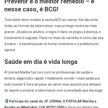
Prevenir é o melhor remédio – e
nesse caso, é BCG!
Todo bebê deve receber a vacina BCG ao nascer. Ela não evita
todas as formas da tuberculose, mas protege contra as mais
graves. Já para os adultos, a regra é clara: se pegou a doença, o
tratamento é sagrado. Parar no meio do caminho é como dar asa
à cobra – a bactéria pode se tornar resistente e o problema se
agrava.
Saúde em dia é vida longa
A Unimed Marília faz coro com os profissionais de saúde e
lembra:
diagnóstico rápido + tratamento correto = mais saúde pra
todo mundo!
É hora de parar de varrer esse assunto pra debaixo
do tapete e encarar a tuberculose com a seriedade que ela exige.
Participe do canal do JP JORNAL O POPULAR Marília e
Região no WhatsApp: (14) 99797-3003
e fique por dentro das